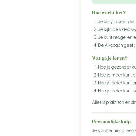
Verenigde Staten
Hoe werkt het?
Je krijgt 3 keer pe
Canada
Je kijkt de video w
Australië
Je kunt reageren e
De AI-coach geeft 
China
India
Wat ga je leren?
Hoe je gezonder ku
Japan
Hoe je meer kunt
Rusland
Hoe je beter kunt 
Hoe je beter kunt 
Brazilië
Alles is praktisch en s
Mexico
Zuid-Afrika
Persoonlijke hulp
Egypte
Je staat er niet alleen 