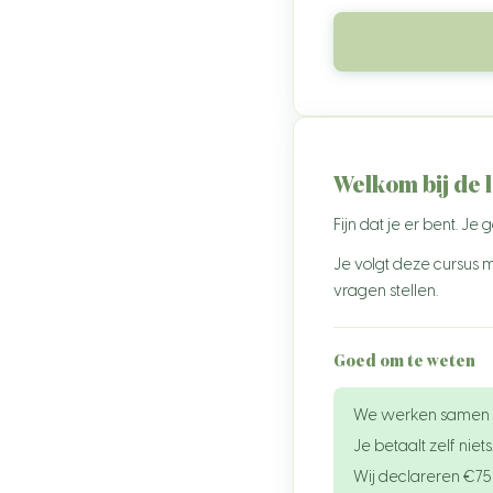
Zwitserland
Oostenrijk
Polen
Zweden
Welkom bij de 
Noorwegen
Fijn dat je er bent. Je
Denemarken
Je volgt deze cursus m
Finland
vragen stellen.
Turkije
Marokko
Goed om te weten
Suriname
We werken samen 
Aruba
Je betaalt zelf niets
Wij declareren €75
Curaçao