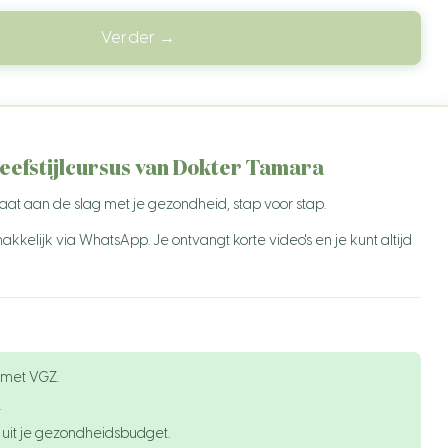
+41
Verder →
+43
+48
+46
leefstijlcursus van Dokter Tamara
+47
 gaat aan de slag met je gezondheid, stap voor stap.
+45
MA
DI
WO
DO
VR
ZA
ZO
akkelijk via WhatsApp. Je ontvangt korte video's en je kunt altijd
+358
+90
+212
+597
met VGZ.
+297
.
 uit je gezondheidsbudget.
+599