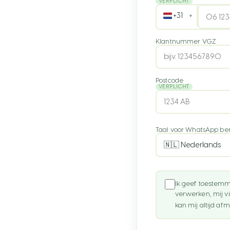
VERPLICHT
+31
▾
Klantnummer VGZ
Nederland
Postcode
VERPLICHT
België
Duitsland
Taal voor WhatsApp be
Frankrijk
Verenigd Koninkri
Spanje
Ik geef toestem
verwerken, mij vi
Italië
kan mij altijd af
Portugal