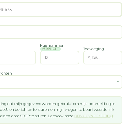
+31
Huisnummer
Toevoeging
VERPLICHT
+32
+49
richten
+33
▾
jk
+44
+34
ming dat mijn gegevens worden gebruikt om mijn aanmelding te
deo's en berichten te sturen en mijn vragen te beantwoorden. Ik
+39
privacyverklaring
melden door STOP te sturen. Lees ook onze
.
+351