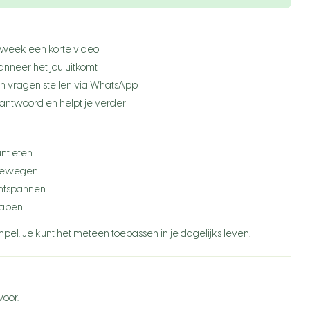
+1
r week een korte video
+1
anneer het jou uitkomt
+61
n vragen stellen via WhatsApp
antwoord en helpt je verder
+86
+91
nt eten
+81
 bewegen
+7
ontspannen
slapen
+55
impel. Je kunt het meteen toepassen in je dagelijks leven.
+52
+27
+20
voor.