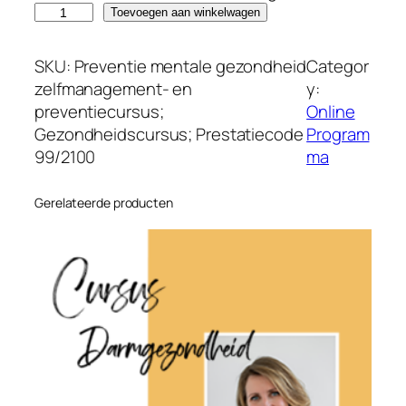
O
Toevoegen aan winkelwagen
n
l
SKU:
Preventie mentale gezondheid
Categor
i
zelfmanagement- en
y:
n
preventiecursus;
Online
e
Gezondheidscursus; Prestatiecode
Program
c
99/2100
ma
u
r
Gerelateerde producten
s
u
s
:
M
e
n
t
a