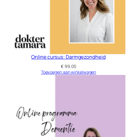
l
e
G
e
z
o
n
Online cursus: Darmgezondheid
d
h
€
99,00
Toevoegen aan winkelwagen
e
i
d
a
a
n
t
a
l