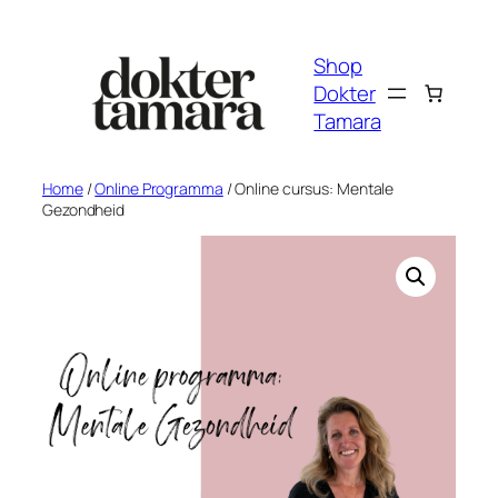
Ga
naar
Shop
de
Dokter
inhoud
Tamara
Home
/
Online Programma
/ Online cursus: Mentale
Gezondheid