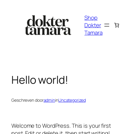
Ga
naar
Shop
de
Dokter
inhoud
Tamara
Hello world!
Geschreven door
admin
in
Uncategorized
Welcome to WordPress. This is your first
post. Edit or delete it, then start writing!