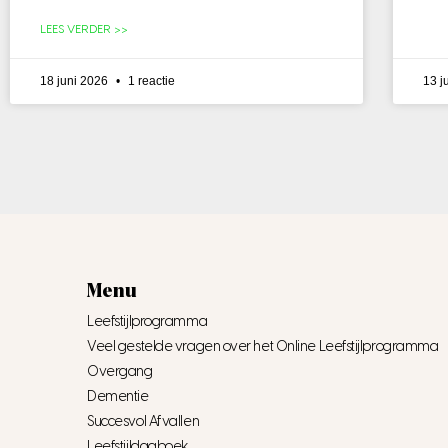
LEES VERDER >>
18 juni 2026
1 reactie
13 j
Menu
Leefstijlprogramma
Veel gestelde vragen over het Online Leefstijlprogramma
Overgang
Dementie
Succesvol Afvallen
Leefstijldagboek