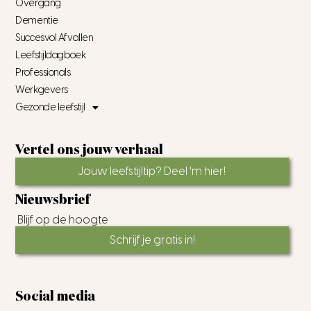
Overgang
Dementie
Succesvol Afvallen
Leefstijldagboek
Professionals
Werkgevers
Gezonde leefstijl
Vertel ons jouw verhaal
Jouw leefstijltip? Deel 'm hier!
Nieuwsbrief
Blijf op de hoogte
Schrijf je gratis in!
Social media