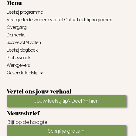
Menu
Leefstijlprogramma
Veel gestelde vragen over het Online Leefstijlprogramma
Overgang
Dementie
Succesvol Afvallen
Leefstijldagboek
Professionals
Werkgevers
Gezonde leefstijl
Vertel ons jouw verhaal
Jouw leefstijltip? Deel 'm hier!
Nieuwsbrief
Blijf op de hoogte
Schrijf je gratis in!