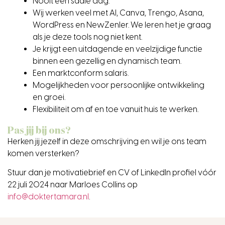
Nooit een saaie dag.
Wij werken veel met AI, Canva, Trengo, Asana,
WordPress en NewZenler. We leren het je graag
als je deze tools nog niet kent.
Je krijgt een uitdagende en veelzijdige functie
binnen een gezellig en dynamisch team.
Een marktconform salaris.
Mogelijkheden voor persoonlijke ontwikkeling
en groei.
Flexibiliteit om af en toe vanuit huis te werken.
Pas jij bij ons?
Herken jij jezelf in deze omschrijving en wil je ons team
komen versterken?
Stuur dan je motivatiebrief en CV of LinkedIn profiel vóór
22 juli 2024 naar Marloes Collins op
info@doktertamara.nl
.