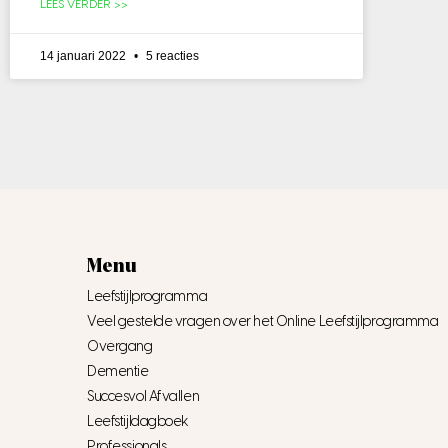
LEES VERDER >>
14 januari 2022
5 reacties
Menu
Leefstijlprogramma
Veel gestelde vragen over het Online Leefstijlprogramma
Overgang
Dementie
Succesvol Afvallen
Leefstijldagboek
Professionals