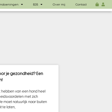
ndoeningen
B2B
Over mij
Contact
oor je gezondheid? Een
n!
et hebben van een hond heel
eidsvoordelen met zich
 moet natuurlijk naar buiten
 te laten,