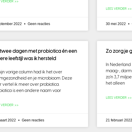
S VERDER >>
LEES VERDER >>
eptember 2022
Geen reacties
30 mei 2022
twee dagen met probiotica én een
Zo zorg je 
ere leefstijl was ik hersteld
In Nederland
maag-, darm-,
mijn vorige column had ik het over
zo’n 3,7 mil
mgezondheid en je microbioom. Deze
het alleen
r vertel ik meer over probiotica.
biotica is een andere naam voor
LEES VERDER >>
S VERDER >>
maart 2022
Geen reacties
21 februari 202