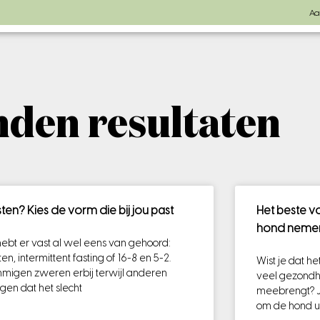
Aa
den resultaten
ten? Kies de vorm die bij jou past
Het beste v
hond neme
hebt er vast al wel eens van gehoord:
en, intermittent fasting of 16-8 en 5-2.
Wist je dat h
migen zweren erbij terwijl anderen
veel gezondh
gen dat het slecht
meebrengt? Je
om de hond uit