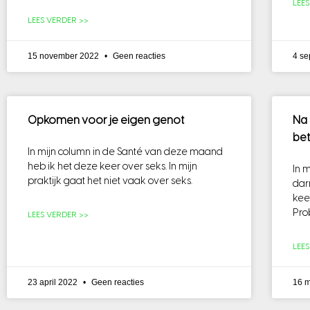
LEE
LEES VERDER >>
15 november 2022
Geen reacties
4 s
Opkomen voor je eigen genot
Na 
bet
In mijn column in de Santé van deze maand
heb ik het deze keer over seks. In mijn
In 
praktijk gaat het niet vaak over seks.
dar
kee
Pro
LEES VERDER >>
LEE
23 april 2022
Geen reacties
16 