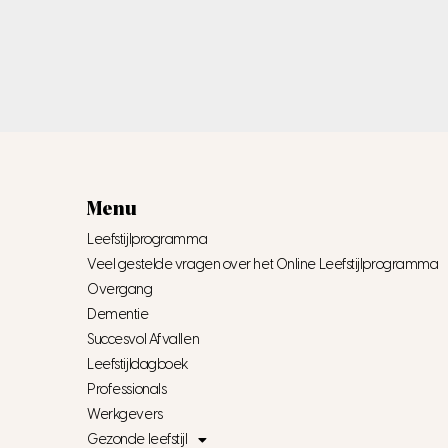
Menu
Leefstijlprogramma
Veel gestelde vragen over het Online Leefstijlprogramma
Overgang
Dementie
Succesvol Afvallen
Leefstijldagboek
Professionals
Werkgevers
Gezonde leefstijl