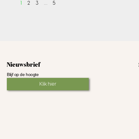
1
2
3
…
5
Nieuwsbrief
Blijf op de hoogte
Klik hier