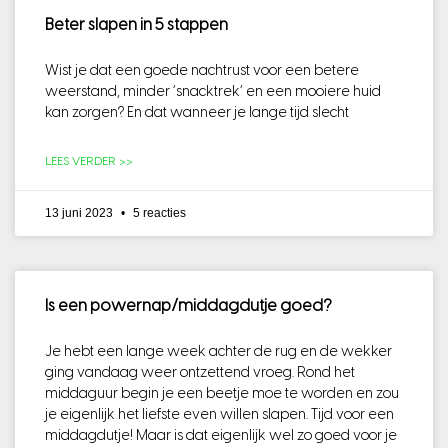
Beter slapen in 5 stappen
Wist je dat een goede nachtrust voor een betere
weerstand, minder ‘snacktrek’ en een mooiere huid
kan zorgen? En dat wanneer je lange tijd slecht
LEES VERDER >>
13 juni 2023
5 reacties
Is een powernap/middagdutje goed?
Je hebt een lange week achter de rug en de wekker
ging vandaag weer ontzettend vroeg. Rond het
middaguur begin je een beetje moe te worden en zou
je eigenlijk het liefste even willen slapen. Tijd voor een
middagdutje! Maar is dat eigenlijk wel zo goed voor je