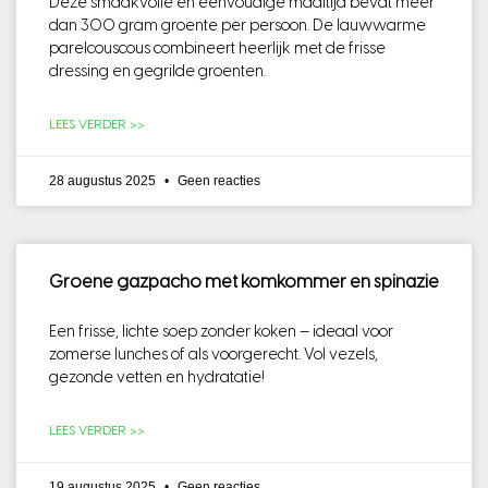
Deze smaakvolle en eenvoudige maaltijd bevat meer
dan 300 gram groente per persoon. De lauwwarme
parelcouscous combineert heerlijk met de frisse
dressing en gegrilde groenten.
LEES VERDER >>
28 augustus 2025
Geen reacties
Groene gazpacho met komkommer en spinazie
Een frisse, lichte soep zonder koken — ideaal voor
zomerse lunches of als voorgerecht. Vol vezels,
gezonde vetten en hydratatie!
LEES VERDER >>
19 augustus 2025
Geen reacties