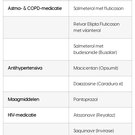
Astma- & COPD-medicatie
Salmeterol met fluticason
Relvar Ellipta Fluticason
met vilanterol
Salmeterol met
budesonide (Busalair)
Antihypertensiva
Macicentan (Opsumit)
Doxazosine (Caradura xl)
Maagmiddelen
Pantoprazol
HIV-medicatie
Atazonavir (Reyataz)
Saquinavir (Invirase)