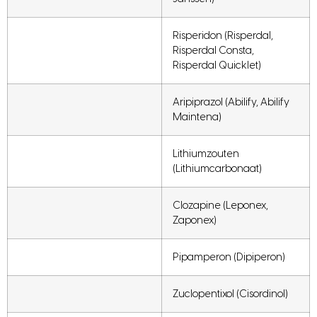
Risperidon (Risperdal,
Risperdal Consta,
Risperdal Quicklet)
Aripiprazol (Abilify, Abilify
Maintena)
Lithiumzouten
(Lithiumcarbonaat)
Clozapine (Leponex,
Zaponex)
Pipamperon (Dipiperon)
Zuclopentixol (Cisordinol)