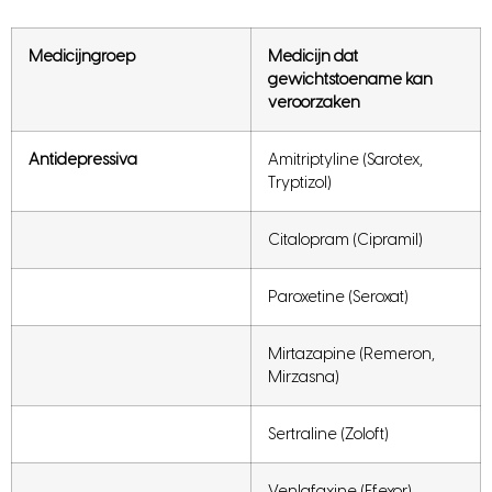
Medicijngroep
Medicijn dat
gewichtstoename kan
veroorzaken
Antidepressiva
Amitriptyline (Sarotex,
Tryptizol)
Citalopram (Cipramil)
Paroxetine (Seroxat)
Mirtazapine (Remeron,
Mirzasna)
Sertraline (Zoloft)
Venlafaxine (Efexor)