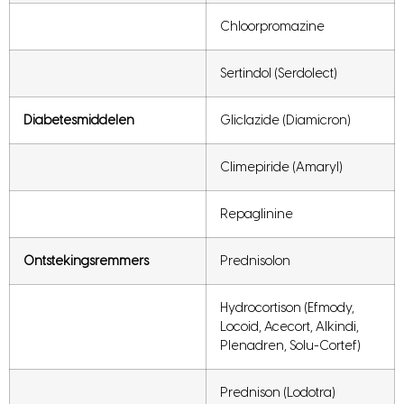
Chloorpromazine
Sertindol (Serdolect)
Diabetesmiddelen
Gliclazide (Diamicron)
Climepiride (Amaryl)
Repaglinine
Ontstekingsremmers
Prednisolon
Hydrocortison (Efmody,
Locoid, Acecort, Alkindi,
Plenadren, Solu-Cortef)
Prednison (Lodotra)