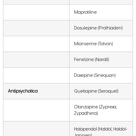
Maprotiline
Dosulepine (Prothiaden)
Mianserine (Tolvon)
Fenelzine (Nardil)
Doxepine (Sinequan)
Antipsychotica
Quetiapine (Seroquel)
Olanzapine (Zyprexa,
Zypadhera)
Haloperidol (Haldol, Haldol-
Janssen)