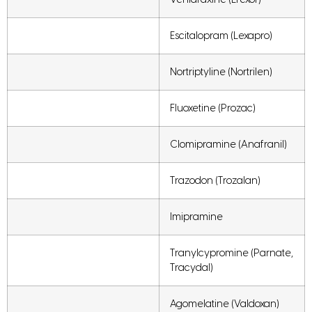
Escitalopram (Lexapro)
Nortriptyline (Nortrilen)
Fluoxetine (Prozac)
Clomipramine (Anafranil)
Trazodon (Trozalan)
Imipramine
Tranylcypromine (Parnate,
Tracydal)
Agomelatine (Valdoxan)