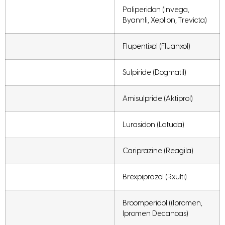
Paliperidon (Invega,
Byannli, Xeplion, Trevicta)
Flupentixol (Fluanxol)
Sulpiride (Dogmatil)
Amisulpride (Aktiprol)
Lurasidon (Latuda)
Cariprazine (Reagila)
Brexpiprazol (Rxulti)
Broomperidol ((Ipromen,
Ipromen Decanoas)