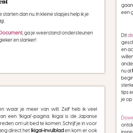
nt​
gaan?
een 
arten dan nu. In kleine stapjes help ik je
jl.
rt Document
, ga je weerstand ondersteunen
Dit
di
eker en slanker!
gesc
en ac
wille
ander
nu al
begin
sterke
tips 
je op
n waar je meer van wilt. Zelf heb ik veel
n een ‘Ikigai’-pagina. Ikigai is de Japanse
Dow
eden om uit bed te komen. Schrijf je in voor
ontde
ang direct het
Ikigai-invulblad
en kom er ook
inspi