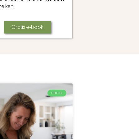
reiken!
Gratis e-book
LEEFSTIJL