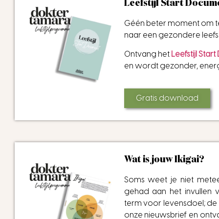
Leefstijl Start Docume
Géén beter moment om te st
naar een gezondere leefsti
Ontvang het
Leefstijl Sta
en wordt gezonder, energi
Gratis download
Wat is jouw Ikigai?
Soms weet je niet metee
gehad aan het invullen va
term voor levensdoel; de r
onze nieuwsbrief en ontv