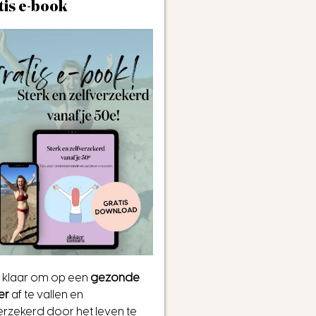
tis e-book
ij klaar om op een
gezonde
er
af te vallen en
erzekerd door het leven te