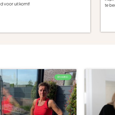
ed voor uit komt!
te be
ERVARING