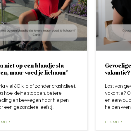
a niet op een blaadje sla
Gevoelig
ven, maar voed je lichaam”
vakantie? 
la viel 80 kilo af zonder crashdieet.
Last van g
s hoe kleine stappen, betere
vakantie? O
eding en bewegen haar hielpen
en eenvoudi
r een gezondere leefstijl.
helpen wenn
S MEER
LEES MEER