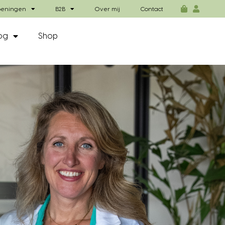
eningen
B2B
Over mij
Contact
og
Shop