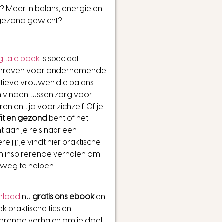
 Meer in balans, energie en
gezond gewicht?
gitale boek
is speciaal
hreven voor ondernemende
tieve vrouwen die balans
n vinden tussen zorg voor
en en tijd voor zichzelf. Of je
fit en gezond
bent of net
t aan je reis naar een
re jij; je vindt hier praktische
en inspirerende verhalen om
 weg te helpen.
nload
nu
gratis ons ebook
en
k praktische tips en
rerende verhalen om je doel