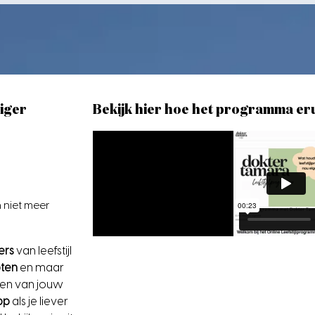
kiger
Bekijk hier hoe het programma erui
 niet meer
lers
van leefstijl
ten
en maar
ren van jouw
pp
als je liever