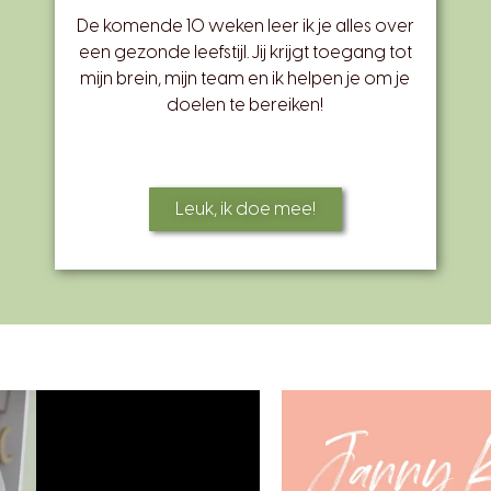
De komende 10 weken leer ik je alles over
een gezonde leefstijl. Jij krijgt toegang tot
mijn brein, mijn team en ik helpen je om je
doelen te bereiken!
Leuk, ik doe mee!