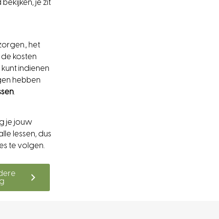
bekijken, je zit
zorgen., het
f de kosten
 kunt indienen
ngen hebben
ssen
.
g je jouw
alle lessen, dus
les te volgen.
dere
ng