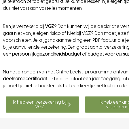
je telefoon of tablet gebruikt. Je kunt de lessen in je eigen tijd 
dus niet vast aan vaste lesmomenten.
Ben je verzekerd bij
VGZ
? Dan kunnen wij de declaratie ver
gaat niet van je eigen risico af.
Niet bij VGZ? Dan moet je zel
voorschieten.
Je krijgt na aanmelding een PDF factuur die je
bij je aanvullende verzekering.
Een groot aantal verzekeri
een
persoonlijk gezondheidsbudget
of
budget voor cursu
Na het afronden van het Online Leefstijlprogramma ontvan
deelnamecertificaat
.
Je hebt in totaal
een jaar toegang
tot 
je hoeft je niet te haasten als het een keertje niet lukt om de 
Ik heb een verzekering bij
Ik heb een an
VGZ
verzekeri