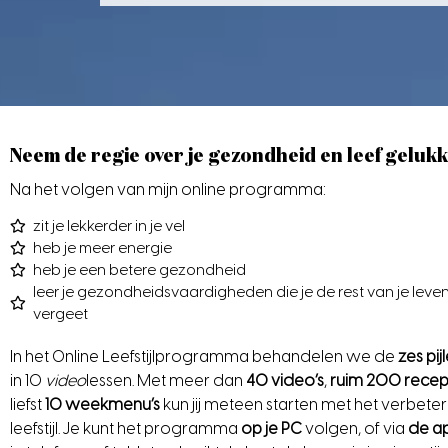
Neem de regie over je gezondheid en leef geluk
Na het volgen van mijn online programma:
zit je lekkerder in je vel
heb je meer energie
heb je een betere gezondheid
leer je gezondheidsvaardigheden die je de rest van je leven
vergeet
In het Online Leefstijlprogramma behandelen we de
zes pij
in 10
video
lessen. Met meer dan
40 video’s
,
ruim 200 recep
liefst
10 weekmenu’s
kun jij meteen starten met het verbete
leefstijl. Je kunt het programma
op je PC
volgen, of via
de a