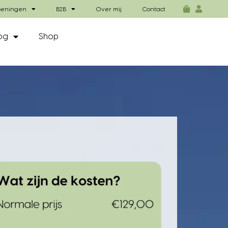
eningen
B2B
Over mij
Contact
og
Shop