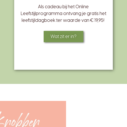
Als cadeau bij het Online
Leefstijlprogramma ontvang je gratis het
leefstijldagboek ter waarde van € 19,95!
Wat zit er in?