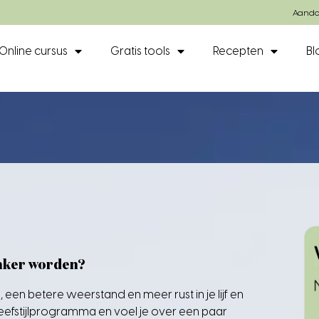
Aando
Online cursus
Gratis tools
Recepten
Bl
anker worden?
el, een betere weerstand en meer rust in je lijf en
eefstijlprogramma en voel je over een paar