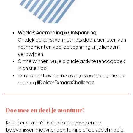
Week 3: Ademhaling & Ontspanning
Ontdek de kunst van het niets doen, genieten van
het moment en voel de spanning uit je lichaam
verdwijnen.
Om te winnen: vul je digitale activiteitendagboek
in en stuur op.
Extra kans? Post online over je voortgang met de
hashtag
#DokterTamaraChallenge
Doe mee en deel je avontuur!
Krijg jij er al zin in? Deel je foto’s, verhalen, en
belevenissen met vrienden, familie of op social media.