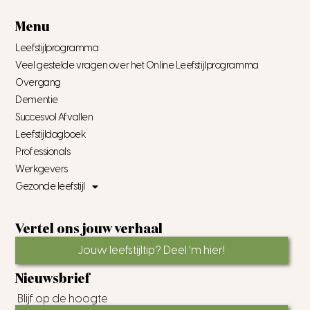
Menu
Leefstijlprogramma
Veel gestelde vragen over het Online Leefstijlprogramma
Overgang
Dementie
Succesvol Afvallen
Leefstijldagboek
Professionals
Werkgevers
Gezonde leefstijl
Vertel ons jouw verhaal
Jouw leefstijltip? Deel 'm hier!
Nieuwsbrief
Blijf op de hoogte