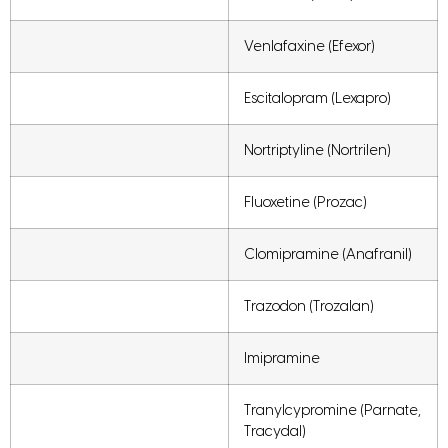
Venlafaxine (Efexor)
Escitalopram (Lexapro)
Nortriptyline (Nortrilen)
Fluoxetine (Prozac)
Clomipramine (Anafranil)
Trazodon (Trozalan)
Imipramine
Tranylcypromine (Parnate,
Tracydal)