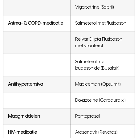
Vigabatrine (Sabril)
Astma- & COPD-medicatie
Salmeterol met fluticason
Relvar Ellipta Fluticason
met vilanterol
Salmeterol met
budesonide (Busalair)
Antihypertensiva
Macicentan (Opsumit)
Doxazosine (Caradura xl)
Maagmiddelen
Pantoprazol
HIV-medicatie
Atazonavir (Reyataz)