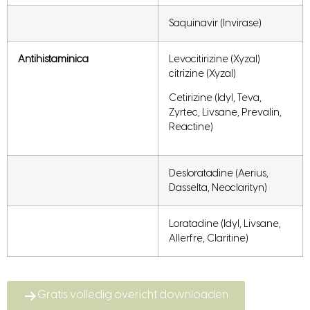
Saquinavir (Invirase)
Antihistaminica
Levocitirizine (Xyzal)
citrizine (Xyzal)
Cetirizine (Idyl, Teva,
Zyrtec, Livsane, Prevalin,
Reactine)
Desloratadine (Aerius,
Dasselta, Neoclarityn)
Loratadine (Idyl, Livsane,
Allerfre, Claritine)
Gratis volledig overicht downloaden