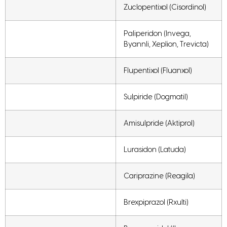
Zuclopentixol (Cisordinol)
Paliperidon (Invega,
Byannli, Xeplion, Trevicta)
Flupentixol (Fluanxol)
Sulpiride (Dogmatil)
Amisulpride (Aktiprol)
Lurasidon (Latuda)
Cariprazine (Reagila)
Brexpiprazol (Rxulti)