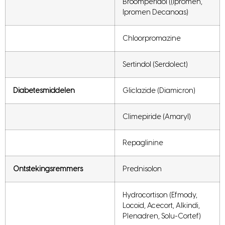
Broomperidol ((Ipromen,
Ipromen Decanoas)
Chloorpromazine
Sertindol (Serdolect)
Diabetesmiddelen
Gliclazide (Diamicron)
Climepiride (Amaryl)
Repaglinine
Ontstekingsremmers
Prednisolon
Hydrocortison (Efmody,
Locoid, Acecort, Alkindi,
Plenadren, Solu-Cortef)