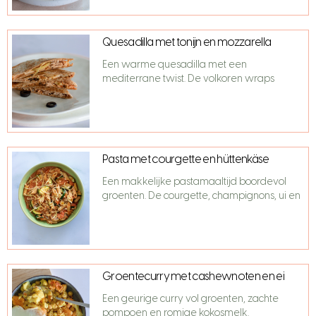
Quesadilla met tonijn en mozzarella
Een warme quesadilla met een
mediterrane twist. De volkoren wraps
Pasta met courgette en hüttenkäse
Een makkelijke pastamaaltijd boordevol
groenten. De courgette, champignons, ui en
Groentecurry met cashewnoten en ei
Een geurige curry vol groenten, zachte
pompoen en romige kokosmelk.