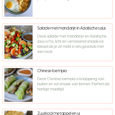
Salade met mandarijn in Aziatische saus
Deze salade met mandarijn en Aziatische
saus is fris, licht en verrassend smaakvol.
Ideaal als je zin hebt in iets gezonds met
een twist.
Chinese loempia
Deze Chinese loempia is knapperig van
buiten en vol smaak van binnen. Perfect als
hartige maaltijd.
Zuurkool met appel en ui