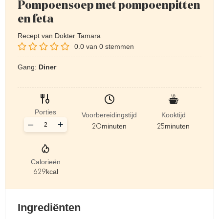
Pompoensoep met pompoenpitten
en feta
Recept van Dokter Tamara
0.0
van
0
stemmen
Gang:
Diner
Porties
Voorbereidingstijd
Kooktijd
–
+
20
minuten
25
minuten
Calorieën
629
kcal
Ingrediënten