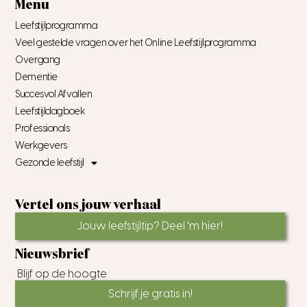
Menu
Leefstijlprogramma
Veel gestelde vragen over het Online Leefstijlprogramma
Overgang
Dementie
Succesvol Afvallen
Leefstijldagboek
Professionals
Werkgevers
Gezonde leefstijl
Vertel ons jouw verhaal
Jouw leefstijltip? Deel 'm hier!
Nieuwsbrief
Blijf op de hoogte
Schrijf je gratis in!