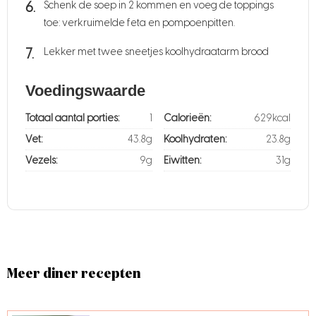
Schenk de soep in 2 kommen en voeg de toppings
toe: verkruimelde feta en pompoenpitten.
Lekker met twee sneetjes koolhydraatarm brood
Voedingswaarde
Totaal aantal porties:
1
Calorieën:
629kcal
Vet:
43.8g
Koolhydraten:
23.8g
Vezels:
9g
Eiwitten:
31g
Meer diner recepten