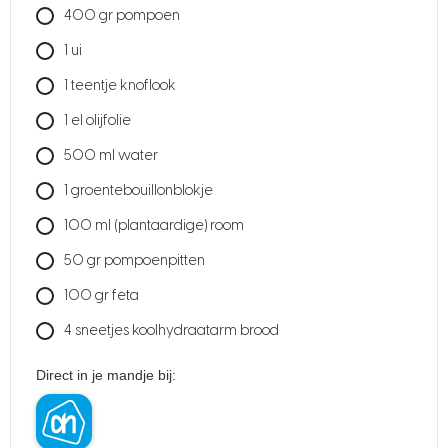
400
gr
pompoen
1
ui
1
teentje knoflook
1
el
olijfolie
500
ml
water
1
groentebouillonblokje
100
ml
(plantaardige) room
50
gr
pompoenpitten
100
gr
feta
4
sneetjes koolhydraatarm brood
Direct in je mandje bij: