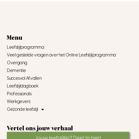
Menu
Leefstijlprogramma
Veel gestelde vragen over het Online Leefstijlprogramma
Overgang
Dementie
Succesvol Afvallen
Leefstijldagboek
Professionals
Werkgevers
Gezonde leefstijl
Vertel ons jouw verhaal
Jouw leefstijltip? Deel 'm hier!