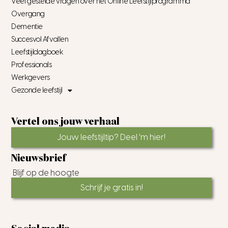
Veel gestelde vragen over het Online Leefstijlprogramma
Overgang
Dementie
Succesvol Afvallen
Leefstijldagboek
Professionals
Werkgevers
Gezonde leefstijl
Vertel ons jouw verhaal
Jouw leefstijltip? Deel 'm hier!
Nieuwsbrief
Blijf op de hoogte
Schrijf je gratis in!