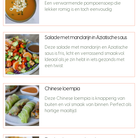
Een verwarmende pompoensoep die
lekker romig is en toch eenvoudig
Salade met mandarijn in Aziatische saus
Deze salade met mandarijn en Aziatische
saus is fris, licht en verrassend smaakvol.
Ideaal als je zin hebt in iets gezonds met
een twist.
Chinese loempia
Deze Chinese loempia is knapperig van
buiten en vol smaak van binnen. Perfect als
hartige maaltijd.