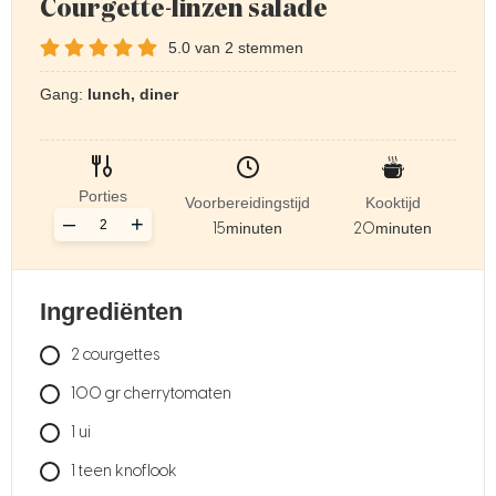
Courgette-linzen salade
5.0
van
2
stemmen
Gang:
lunch, diner
Porties
Voorbereidingstijd
Kooktijd
–
+
15
minuten
20
minuten
Ingrediënten
2
courgettes
100
gr
cherrytomaten
1
ui
1
teen knoflook