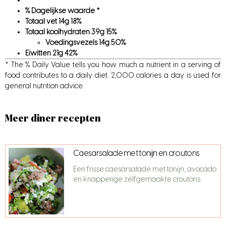
% Dagelijkse waarde *
Totaal vet
14
g
18
%
Totaal koolhydraten
39
g
15
%
Voedingsvezels
14
g
50
%
Eiwitten
21
g
42
%
* The % Daily Value tells you how much a nutrient in a serving of
food contributes to a daily diet. 2,000 calories a day is used for
general nutrition advice.
Meer diner recepten
Caesarsalade met tonijn en croutons
Een frisse caesarsalade met tonijn, avocado
en knapperige zelfgemaakte croutons.