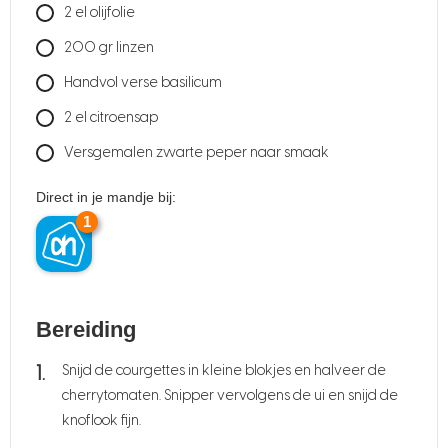
2
el olijfolie
200
gr
linzen
Handvol verse basilicum
2
el citroensap
Versgemalen zwarte peper naar smaak
Direct in je mandje bij:
1
Bereiding
Snijd de courgettes in kleine blokjes en halveer de
cherrytomaten. Snipper vervolgens de ui en snijd de
knoflook fijn.