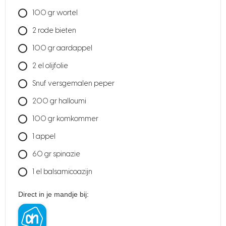
100
gr
wortel
2
rode bieten
100
gr
aardappel
2
el olijfolie
Snuf versgemalen peper
200
gr
halloumi
100
gr
komkommer
1
appel
60
gr
spinazie
1
el balsamicoazijn
Direct in je mandje bij: