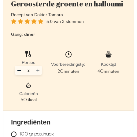
Geroosterde groente en halloumi
Recept van Dokter Tamara
5.0
van
3
stemmen
Gang:
diner
Porties
Voorbereidingstijd
Kooktijd
–
+
20
minuten
40
minuten
Calorieën
603
kcal
Ingrediënten
100
gr
pastinaak