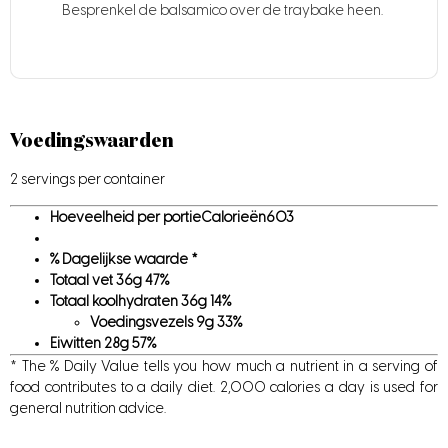
Besprenkel de balsamico over de traybake heen.
Voedingswaarden
2 servings per container
Hoeveelheid per portie
Calorieën
603
% Dagelijkse waarde *
Totaal vet
36
g
47
%
Totaal koolhydraten
36
g
14
%
Voedingsvezels
9
g
33
%
Eiwitten
28
g
57
%
* The % Daily Value tells you how much a nutrient in a serving of
food contributes to a daily diet. 2,000 calories a day is used for
general nutrition advice.