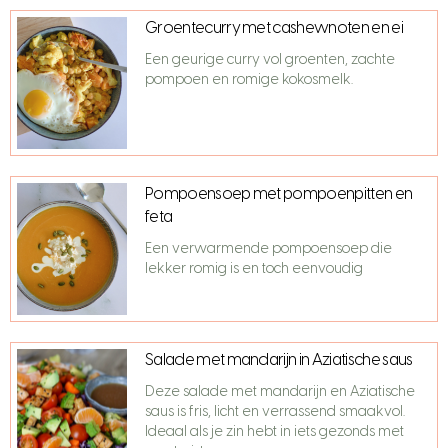
Groentecurry met cashewnoten en ei
Een geurige curry vol groenten, zachte
pompoen en romige kokosmelk.
Pompoensoep met pompoenpitten en
feta
Een verwarmende pompoensoep die
lekker romig is en toch eenvoudig
Salade met mandarijn in Aziatische saus
Deze salade met mandarijn en Aziatische
saus is fris, licht en verrassend smaakvol.
Ideaal als je zin hebt in iets gezonds met