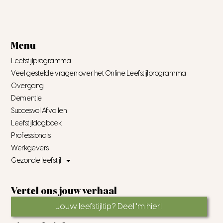
Menu
Leefstijlprogramma
Veel gestelde vragen over het Online Leefstijlprogramma
Overgang
Dementie
Succesvol Afvallen
Leefstijldagboek
Professionals
Werkgevers
Gezonde leefstijl
Vertel ons jouw verhaal
Jouw leefstijltip? Deel 'm hier!