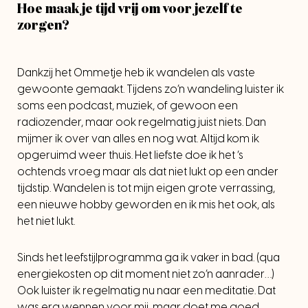
Hoe maak je tijd vrij om voor jezelf te
zorgen?
Dankzij het Ommetje heb ik wandelen als vaste
gewoonte gemaakt. Tijdens zo’n wandeling luister ik
soms een podcast, muziek, of gewoon een
radiozender, maar ook regelmatig juist niets. Dan
mijmer ik over van alles en nog wat. Altijd kom ik
opgeruimd weer thuis. Het liefste doe ik het ’s
ochtends vroeg maar als dat niet lukt op een ander
tijdstip. Wandelen is tot mijn eigen grote verrassing,
een nieuwe hobby geworden en ik mis het ook, als
het niet lukt.
Sinds het leefstijlprogramma ga ik vaker in bad. (qua
energiekosten op dit moment niet zo’n aanrader…)
Ook luister ik regelmatig nu naar een meditatie. Dat
was erg wennen voor mij, maar doet me goed.