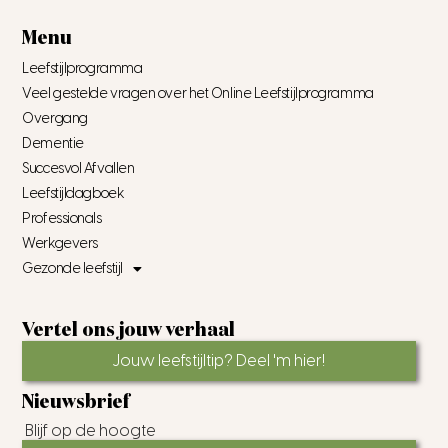
Menu
Leefstijlprogramma
Veel gestelde vragen over het Online Leefstijlprogramma
Overgang
Dementie
Succesvol Afvallen
Leefstijldagboek
Professionals
Werkgevers
Gezonde leefstijl
Vertel ons jouw verhaal
Jouw leefstijltip? Deel 'm hier!
Nieuwsbrief
Blijf op de hoogte