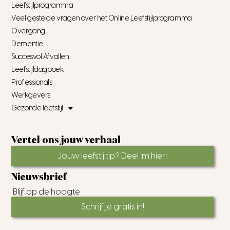
Leefstijlprogramma
Veel gestelde vragen over het Online Leefstijlprogramma
Overgang
Dementie
Succesvol Afvallen
Leefstijldagboek
Professionals
Werkgevers
Gezonde leefstijl
Vertel ons jouw verhaal
Jouw leefstijltip? Deel 'm hier!
Nieuwsbrief
Blijf op de hoogte
Schrijf je gratis in!