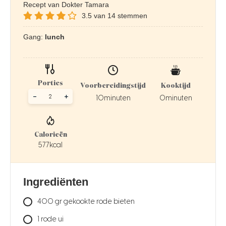
Recept van Dokter Tamara
3.5
van
14
stemmen
Gang:
lunch
Porties
Voorbereidingstijd
Kooktijd
-
+
10
minuten
0
minuten
Calorieën
577
kcal
Ingrediënten
400
gr
gekookte rode bieten
1
rode ui