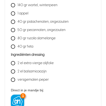
140
gr
wortel, winterpeen
1
appel
40
gr
pistachenoten, ongezouten
50
gr
pecannoten, ongezouten
80
gr
rucola slamelange
40
gr
feta
Ingrediënten dressing
2
el
extra vierge olijfolie
2
el
balsamicoazijn
versgemalen peper
Direct in je mandje bij:
1