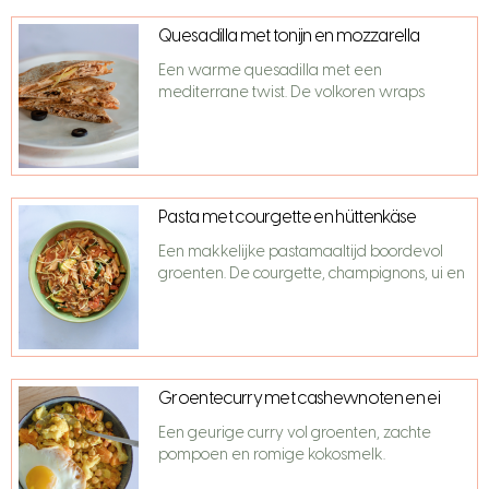
Quesadilla met tonijn en mozzarella
Een warme quesadilla met een
mediterrane twist. De volkoren wraps
Pasta met courgette en hüttenkäse
Een makkelijke pastamaaltijd boordevol
groenten. De courgette, champignons, ui en
Groentecurry met cashewnoten en ei
Een geurige curry vol groenten, zachte
pompoen en romige kokosmelk.