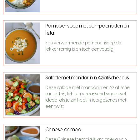
Pompoensoep met pompoenpitten en
feta
Een verwarmende pompoensoep die
lekker romig is en toch eenvoudig
Salade met mandarijn in Aziatische saus
Deze salade met mandarijn en Aziatische
saus is fris, licht en verrassend smaakvol.
Ideaal als je zin hebt in iets gezonds met
een twist.
Chinese loempia
Deze Chinese loempia is knapperig van