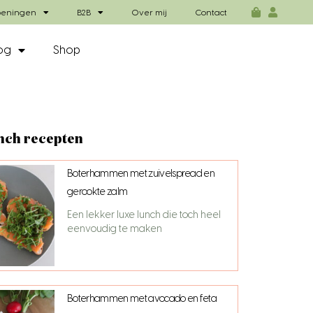
eningen
B2B
Over mij
Contact
og
Shop
nch recepten
Boterhammen met zuivelspread en
gerookte zalm
Een lekker luxe lunch die toch heel
eenvoudig te maken
Boterhammen met avocado en feta