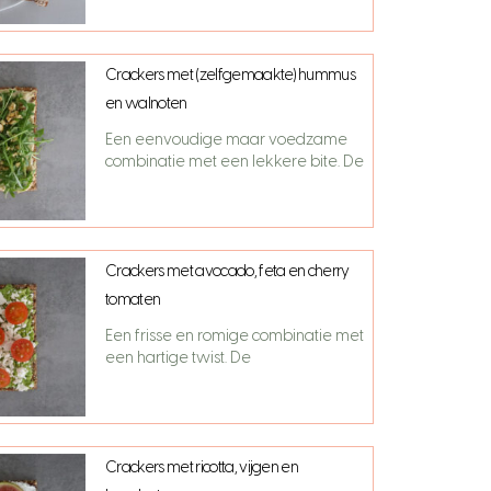
Crackers met (zelfgemaakte) hummus
en walnoten
Een eenvoudige maar voedzame
combinatie met een lekkere bite. De
Crackers met avocado, feta en cherry
tomaten
Een frisse en romige combinatie met
een hartige twist. De
Crackers met ricotta, vijgen en