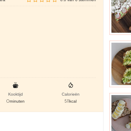
Kooktijd
Calorieën
0
minuten
511
kcal