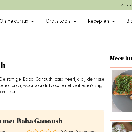
Aando
Online cursus
Gratis tools
Recepten
Bl
Meer lu
sh
De romige Baba Ganoush past heerlijk bij de frisse
e crunch, waardoor dit broodje net wat extra’s krijgt.
ruit kunt.
 met Baba Ganoush
ara
0.0
van
0
stemmen