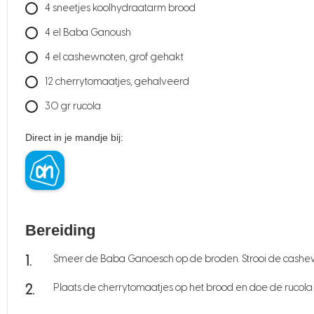
4
sneetjes koolhydraatarm brood
4
el
Baba Ganoush
4
el
cashewnoten, grof gehakt
12
cherrytomaatjes, gehalveerd
30
gr
rucola
Direct in je mandje bij:
Bereiding
Smeer de Baba Ganoesch op de broden. Strooi de cashew
Plaats de cherrytomaatjes op het brood en doe de rucola 