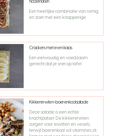
hazelnoten
Een heerlijke combinatie van romig
en zoet met een knapperige
Crackers met ei en kaas
Een eenvoudig en voedzaam
gerecht dat je snel op tafel
Kikkererwten-boerenkoolsalade
Deze salade is een echte
krachtpatser. De kikkererwten
zorgen voor eiwitten en vezels,
terwijl boerenkool vol vitamines zit.