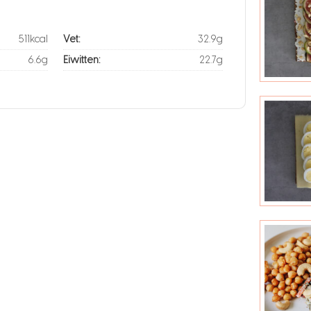
511kcal
Vet:
32.9g
6.6g
Eiwitten:
22.7g