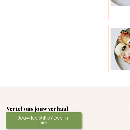
Vertel ons jouw verhaal
Jouw leefstijltip? Deel 'm
hier!