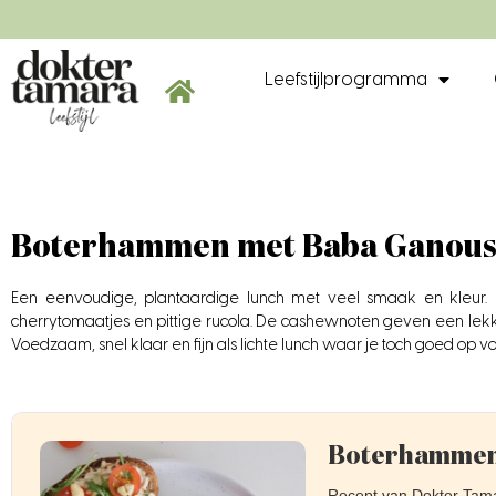
Leefstijlprogramma
Boterhammen met Baba Ganou
Een eenvoudige, plantaardige lunch met veel smaak en kleur. 
cherrytomaatjes en pittige rucola. De cashewnoten geven een lekker
Voedzaam, snel klaar en fijn als lichte lunch waar je toch goed op voo
Boterhammen
Recept van Dokter Tam