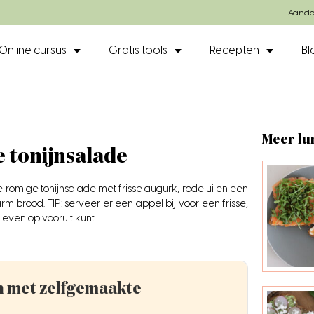
Aando
Online cursus
Gratis tools
Recepten
Bl
Meer lu
 tonijnsalade
De romige tonijnsalade met frisse augurk, rode ui en een
m brood. TIP: serveer er een appel bij voor een frisse,
even op vooruit kunt.
met zelfgemaakte