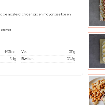
oeg de mosterd, citroensap en mayonaise toe en
 erover.
493kcal
Vet:
31.1g
3.4g
Eiwitten:
33.8g