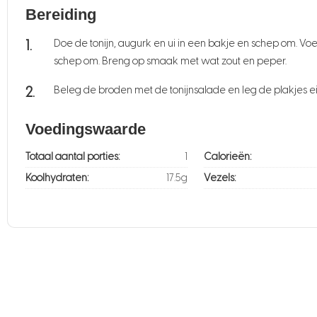
Bereiding
Doe de tonijn, augurk en ui in een bakje en schep om. V
schep om. Breng op smaak met wat zout en peper.
Beleg de broden met de tonijnsalade en leg de plakjes ei
Voedingswaarde
Totaal aantal porties:
1
Calorieën:
Koolhydraten:
17.5g
Vezels: