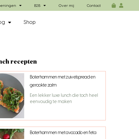
eningen
B2B
Over mij
Contact
og
Shop
nch recepten
Boterhammen met zuivelspread en
gerookte zalm
Een lekker luxe lunch die toch heel
eenvoudig te maken
Boterhammen met avocado en feta