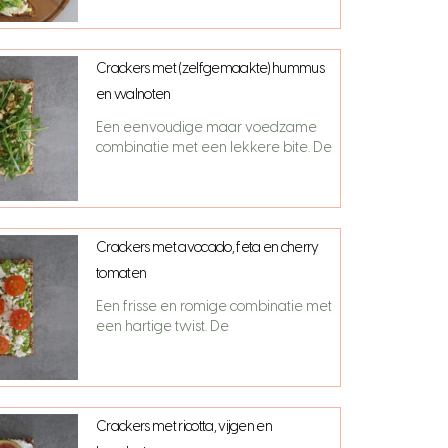
Crackers met (zelfgemaakte) hummus
en walnoten
Een eenvoudige maar voedzame
combinatie met een lekkere bite. De
Crackers met avocado, feta en cherry
tomaten
Een frisse en romige combinatie met
een hartige twist. De
Crackers met ricotta, vijgen en