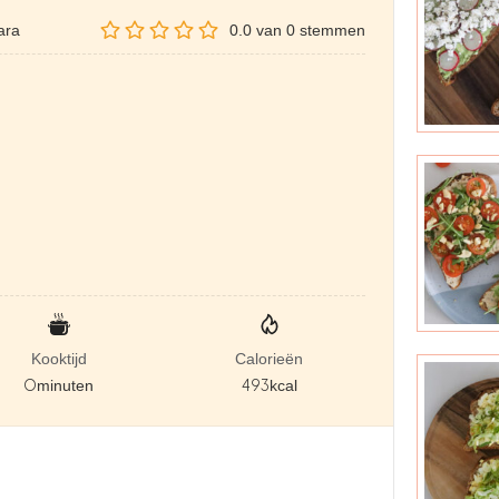
ara
0.0
van
0
stemmen
Kooktijd
Calorieën
0
minuten
493
kcal