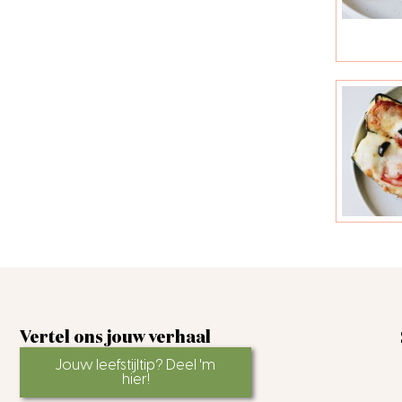
Vertel ons jouw verhaal
Jouw leefstijltip? Deel 'm
hier!