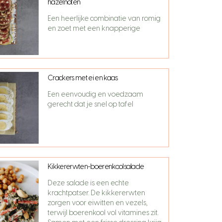
hazelnoten
Een heerlijke combinatie van romig
en zoet met een knapperige
Crackers met ei en kaas
Een eenvoudig en voedzaam
gerecht dat je snel op tafel
Kikkererwten-boerenkoolsalade
Deze salade is een echte
krachtpatser. De kikkererwten
zorgen voor eiwitten en vezels,
terwijl boerenkool vol vitamines zit.