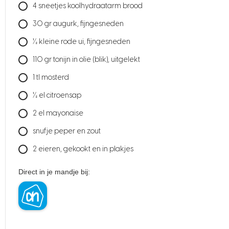
4
sneetjes koolhydraatarm brood
30
gr
augurk, fijngesneden
1⁄2
kleine rode ui, fijngesneden
110
gr
tonijn in olie (blik), uitgelekt
1
tl
mosterd
1⁄2
el
citroensap
2
el
mayonaise
snufje peper en zout
2
eieren, gekookt en in plakjes
Direct in je mandje bij: