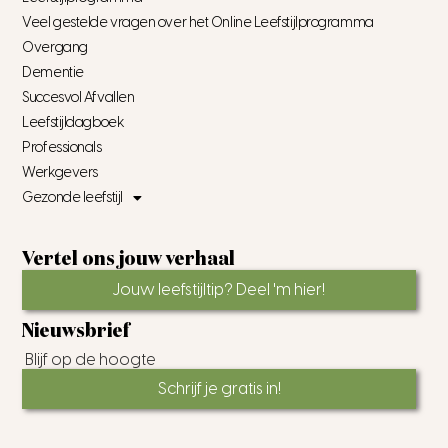
Veel gestelde vragen over het Online Leefstijlprogramma
Overgang
Dementie
Succesvol Afvallen
Leefstijldagboek
Professionals
Werkgevers
Gezonde leefstijl
Vertel ons jouw verhaal
Jouw leefstijltip? Deel 'm hier!
Nieuwsbrief
Blijf op de hoogte
Schrijf je gratis in!