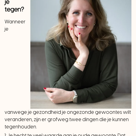
je
tegen?
Wanneer
je
vanwege je gezondheid je ongezonde gewoontes wilt
veranderen, zijn er grofweg twee dingen die je kunnen
tegenhouden.
1: Je hecht te veel waarde aan je oude gewoonte. Dat