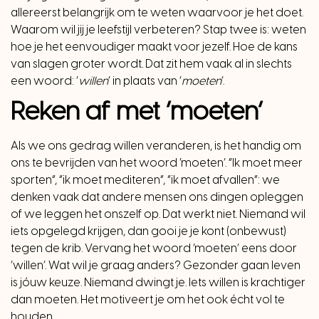
allereerst belangrijk om te weten waarvoor je het doet.
Waarom wil jij je leefstijl verbeteren? Stap twee is: weten
hoe je het eenvoudiger maakt voor jezelf. Hoe de kans
van slagen groter wordt. Dat zit hem vaak al in slechts
een woord: ‘
willen
’ in plaats van ‘
moeten
’.
Reken af met ‘moeten’
Als we ons gedrag willen veranderen, is het handig om
ons te bevrijden van het woord ‘moeten’. “Ik moet meer
sporten”, “ik moet mediteren”, “ik moet afvallen”: we
denken vaak dat andere mensen ons dingen opleggen
of we leggen het onszelf op. Dat werkt niet. Niemand wil
iets opgelegd krijgen, dan gooi je je kont (onbewust)
tegen de krib. Vervang het woord ‘moeten’ eens door
‘willen’. Wat wil je graag anders? Gezonder gaan leven
is jóuw keuze. Niemand dwingt je. Iets willen is krachtiger
dan moeten. Het motiveert je om het ook écht vol te
houden.