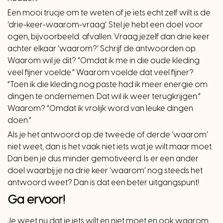
Een mooi trucje om te weten of je iets echt zelf wilt is de
‘drie-keer-waarom-vraag’. Stel je hebt een doel voor
ogen, bijvoorbeeld: afvallen. Vraag jezelf dan drie keer
achter elkaar ‘waarom?’ Schrijf de antwoorden op.
Waarom wil je dit? “Omdat ik me in die oude kleding
veel fijner voelde.” Waarom voelde dat veel fijner?
“Toen ik die kleding nog paste had ik meer energie om
dingen te ondernemen. Dat wil ik weer terugkrijgen.”
Waarom? “Omdat ik vrolijk word van leuke dingen
doen.”
Als je het antwoord op de tweede of derde ‘waarom’
niet weet, dan is het vaak niet iets wat je wilt maar moet.
Dan ben je dus minder gemotiveerd. Is er een ander
doel waarbij je na drie keer ‘waarom’ nog steeds het
antwoord weet? Dan is dat een beter uitgangspunt!
Ga ervoor!
Je weet nu dat je iets wílt en niet moet en ook waarom