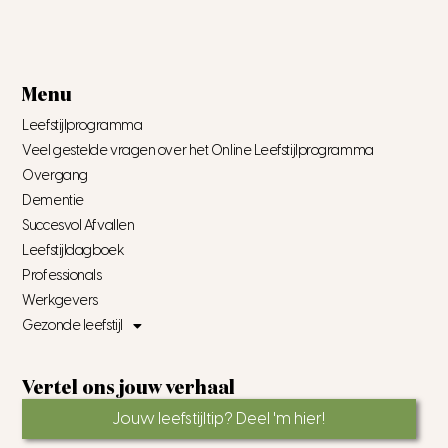
Menu
Leefstijlprogramma
Veel gestelde vragen over het Online Leefstijlprogramma
Overgang
Dementie
Succesvol Afvallen
Leefstijldagboek
Professionals
Werkgevers
Gezonde leefstijl
Vertel ons jouw verhaal
Jouw leefstijltip? Deel 'm hier!