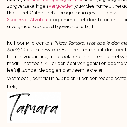
zorgverzekeringen
vergoeden
jouw deelname uit het aa
Heb je het Online Leefstijlprogramma gevolgd en wil je t
Succesvol Afvallen
programma. Het doel bij dit programma
afvalt, maar ook dat dit gewicht er afblijft.
Nu hoor ik je denken:
“Maar Tamara, wat doe je dan met
bank?”
Dat is mijn zwakte. Als ik het in huis haal, dan roe
het niet vaak in huis, maar ook ik kan het af en toe niet w
maar – net zoals ik – er dan écht van geniet en daarn
leefstijl; zonder de dag erna extreem te dieten.
Wat moet jij écht niet in huis halen? Laat een reactie acht
Liefs,