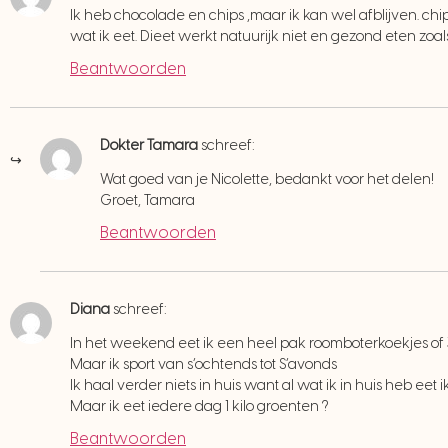
Ik heb chocolade en chips ,maar ik kan wel afblijven. ch
wat ik eet. Dieet werkt natuurijk niet en gezond eten zoa
Beantwoorden
Dokter Tamara
schreef:
Wat goed van je Nicolette, bedankt voor het delen!
Groet, Tamara
Beantwoorden
Diana
schreef:
In het weekend eet ik een heel pak roomboterkoekjes o
Maar ik sport van s’ochtends tot S’avonds
Ik haal verder niets in huis want al wat ik in huis heb eet i
Maar ik eet iedere dag 1 kilo groenten ?
Beantwoorden