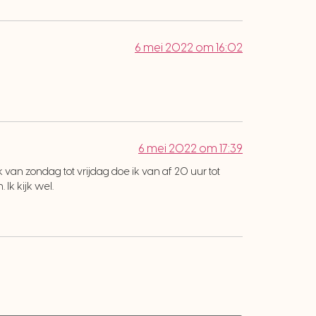
6 mei 2022 om 16:02
6 mei 2022 om 17:39
van zondag tot vrijdag doe ik van af 20 uur tot
Ik kijk wel.