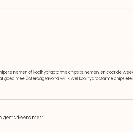
chips te nemen of koolhydraatarme chips te nemen. en door de week 
aat goed mee. Zaterdagsavond wil ik wel koolhydraatarme chips eten. 
ijn gemarkeerd met
*