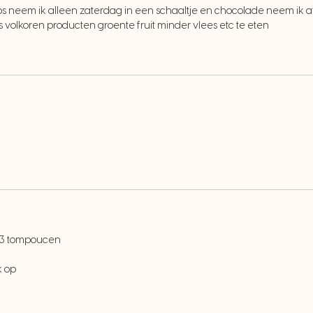
ips neem ik alleen zaterdag in een schaaltje en chocolade neem ik af
ls volkoren producten groente fruit minder vlees etc te eten
f 3 tompoucen
k op