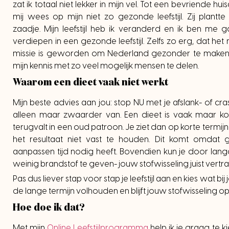
zat ik totaal niet lekker in mijn vel. Tot een bevriende huis
mij wees op mijn niet zo gezonde leefstijl. Zij plantte
zaadje. Mijn leefstijl heb ik veranderd en ik ben me 
verdiepen in een gezonde leefstijl. Zelfs zo erg, dat het 
missie is geworden om Nederland gezonder te maken
mijn kennis met zo veel mogelijk mensen te delen.
Waarom een dieet vaak niet werkt
Mijn beste advies aan jou: stop NU met je afslank- of cr
alleen maar zwaarder van. Een dieet is vaak maar ko
terugvalt in een oud patroon. Je ziet dan op korte termijn
het resultaat niet vast te houden. Dit komt omda
aanpassen tijd nodig heeft. Bovendien kun je door lang
weinig brandstof te geven- jouw stofwisseling juist vertr
Pas dus liever stap voor stap je leefstijl aan en kies wat bi
de lange termijn volhouden en blijft jouw stofwisseling o
Hoe doe ik dat?
Met mijn
Online Leefstijlprogramma
help ik je graag te k