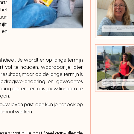
arts
 het
gaan
mijn
 en
ashdieet. Je wordt er op lange termijn
rt vol te houden, waardoor je later
 resultaat, maar op de lange termijn is
t gedragsverandering en gewoontes
durig dieten -en dus jouw lichaam te
agen.
j jouw leven past: dan kun je het ook op
ptimaal werken.
iezen wat bij je past. Veel aanvullende