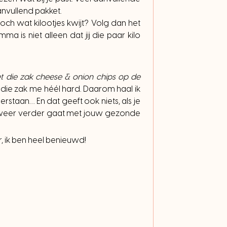
nvullend pakket.
och wat kilootjes kwijt? Volg dan het
 is niet alleen dat jij die paar kilo
 die zak cheese & onion chips op de
pt die zak me héél hard. Daarom haal ik
eerstaan… En dat geeft ook niets, als je
a weer verder gaat met jouw gezonde
er, ik ben heel benieuwd!