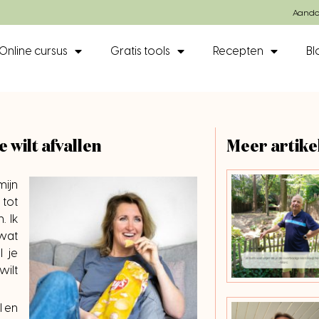
Aando
Online cursus
Gratis tools
Recepten
Bl
 wilt afvallen
Meer artike
mijn
tot
. Ik
 wat
l je
ilt
l en