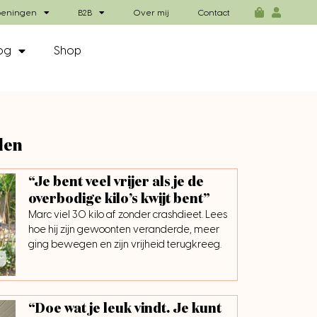
eningen
B2B
Over mij
Contact
og
Shop
len
“Je bent veel vrijer als je de
overbodige kilo’s kwijt bent”
Marc viel 30 kilo af zonder crashdieet. Lees
hoe hij zijn gewoonten veranderde, meer
ging bewegen en zijn vrijheid terugkreeg.
“Doe wat je leuk vindt. Je kunt