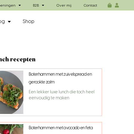
eningen
B2B
Over mij
Contact
og
Shop
nch recepten
Boterhammen met zuivelspread en
gerookte zalm
Een lekker luxe lunch die toch heel
eenvoudig te maken
Boterhammen met avocado en feta