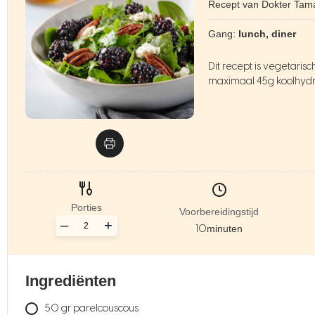
Recept van Dokter Tam
Gang:
lunch, diner
Dit recept is vegetari
maximaal 45g koolhydra
Porties
Voorbereidingstijd
–
+
10
minuten
Ingrediënten
50
gr
parelcouscous