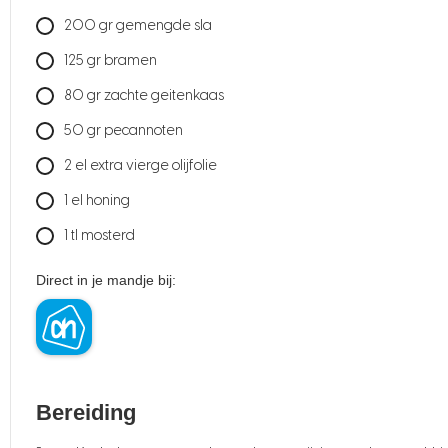
200
gr
gemengde sla
125
gr
bramen
80
gr
zachte geitenkaas
50
gr
pecannoten
2
el extra vierge olijfolie
1
el honing
1
tl mosterd
Direct in je mandje bij:
Bereiding