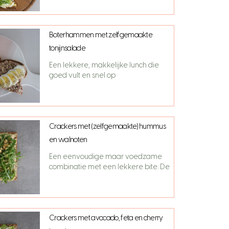
Boterhammen met zelfgemaakte
tonijnsalade
Een lekkere, makkelijke lunch die
goed vult en snel op
Crackers met (zelfgemaakte) hummus
en walnoten
Een eenvoudige maar voedzame
combinatie met een lekkere bite. De
Crackers met avocado, feta en cherry