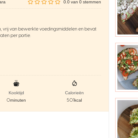
ara
0.0
van
0
stemmen
sch, vrij van bewerkte voedingsmiddelen en bevat
ten per portie.
Kooktijd
Calorieën
0
minuten
501
kcal