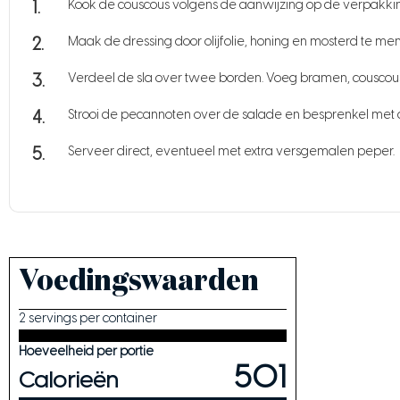
Kook de couscous volgens de aanwijzing op de verpakkin
Maak de dressing door olijfolie, honing en mosterd te me
Verdeel de sla over twee borden. Voeg bramen, couscous
Strooi de pecannoten over de salade en besprenkel met 
Serveer direct, eventueel met extra versgemalen peper.
Voedingswaarden
2 servings per container
Hoeveelheid per portie
501
Calorieën