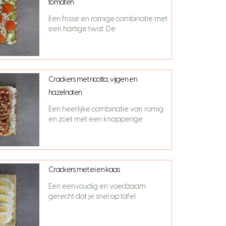
tomaten
Een frisse en romige combinatie met
een hartige twist. De
Crackers met ricotta, vijgen en
hazelnoten
Een heerlijke combinatie van romig
en zoet met een knapperige
Crackers met ei en kaas
Een eenvoudig en voedzaam
gerecht dat je snel op tafel