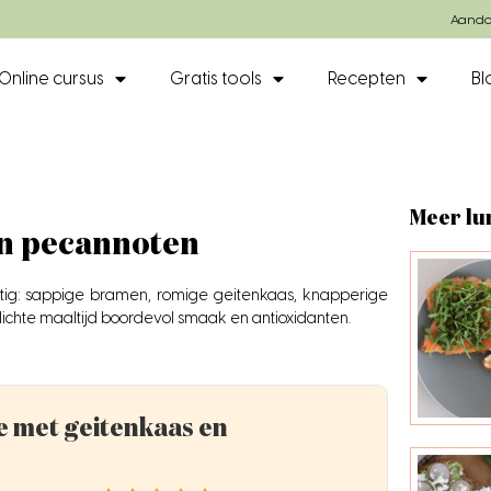
Aando
Online cursus
Gratis tools
Recepten
Bl
Meer lu
en pecannoten
tig: sappige bramen, romige geitenkaas, knapperige
ichte maaltijd boordevol smaak en antioxidanten.
 met geitenkaas en