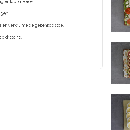
g en laat afkoelen.
ngen.
 en verkruimelde geitenkaas toe.
de dressing.