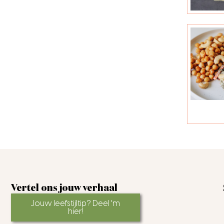
Vertel ons jouw verhaal
Jouw leefstijltip? Deel 'm
hier!