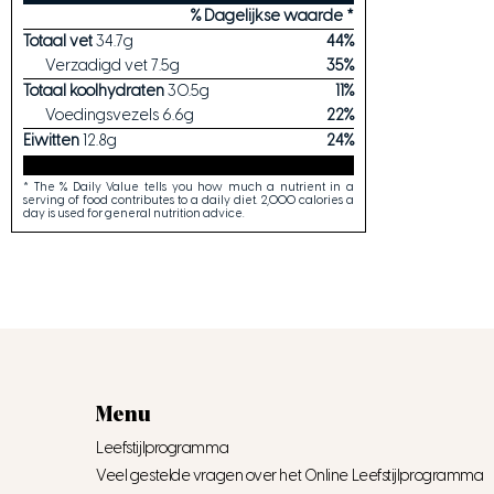
% Dagelijkse waarde *
Totaal vet
34.7
g
44
%
Verzadigd vet
7.5
g
35
%
Totaal koolhydraten
30.5
g
11
%
Voedingsvezels
6.6
g
22
%
Eiwitten
12.8
g
24
%
* The % Daily Value tells you how much a nutrient in a
serving of food contributes to a daily diet. 2,000 calories a
day is used for general nutrition advice.
Menu
Leefstijlprogramma
Veel gestelde vragen over het Online Leefstijlprogramma