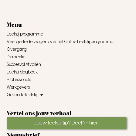
Menu
Leefstijlprogramma
Veel gestelde vragen over het Online Leefstijlprogramma
Overgang
Dementie
Succesvol Afvallen
Leefstijldagboek
Professionals
Werkgevers
Gezonde leefstijl
Vertel ons jouw verhaal
Jouw leefstijltip? Deel 'm hier!
Nieuwsbrief