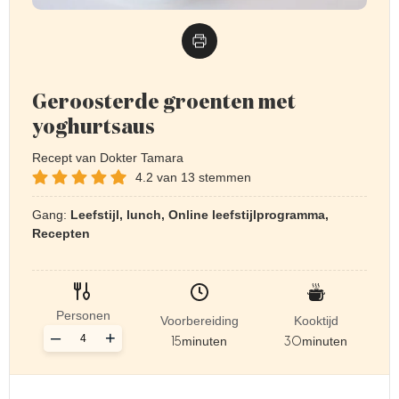
Geroosterde groenten met
yoghurtsaus
Recept van Dokter Tamara
4.2
van
13
stemmen
Gang:
Leefstijl, lunch, Online leefstijlprogramma,
Recepten
Personen
Voorbereiding
Kooktijd
–
+
15
minuten
30
minuten