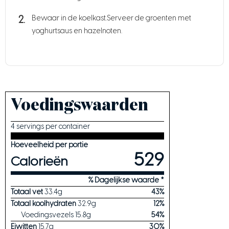
Bewaar in de koelkast.Serveer de groenten met
yoghurtsaus en hazelnoten.
Voedingswaarden
4 servings per container
Hoeveelheid per portie
529
Calorieën
% Dagelijkse waarde *
Totaal vet
33.4
g
43
%
Totaal koolhydraten
32.9
g
12
%
Voedingsvezels
15.8
g
54
%
Eiwitten
15.7
g
30
%