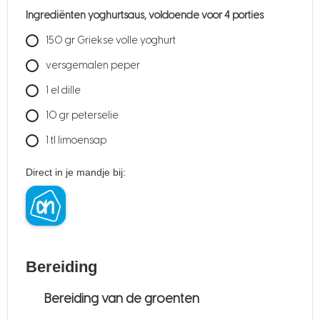
Ingrediënten yoghurtsaus, voldoende voor 4 porties
150
gr
Griekse volle yoghurt
versgemalen peper
1
el dille
10
gr
peterselie
1
tl limoensap
Direct in je mandje bij:
Bereiding
Bereiding van de groenten