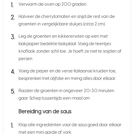
Verwarm de oven op 200 graden.
Halveer de cherrytomaten en snijd de rest van de
groenten in vergelijkbare stukjes (circa 2 cm).
Leg de groenten en kikkererwten op een met
bakpapier bedekte bakplaat. Voeg de teentjes
knoflook zonder schil toe. Je hoeft ze niet te snijden of
persen.
Voeg de peper en de verse Italiaanse kruiden toe,
besprenkel met olijfolie en meng alles door elkaar.
Rooster de groenten in ongeveer 20-30 minuten
gaar. Schep tussentijds een-maal om.
Bereiding van de saus
Klop alle ingrediënten voor de saus goed door elkaar
met een mini garde of vork.