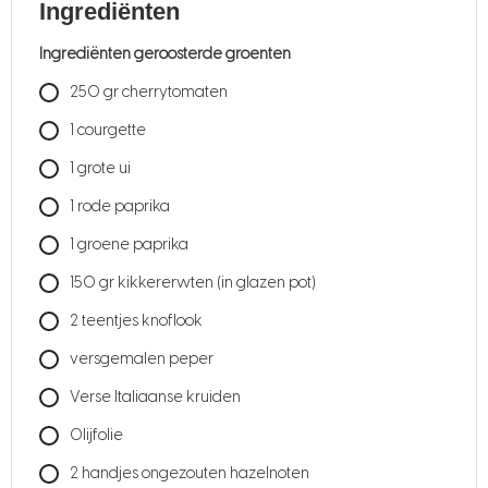
Ingrediënten
Ingrediënten geroosterde groenten
250
gr
cherrytomaten
1
courgette
1
grote ui
1
rode paprika
1
groene paprika
150
gr
kikkererwten (in glazen pot)
2
teentjes knoflook
versgemalen peper
Verse Italiaanse kruiden
Olijfolie
2
handjes ongezouten hazelnoten