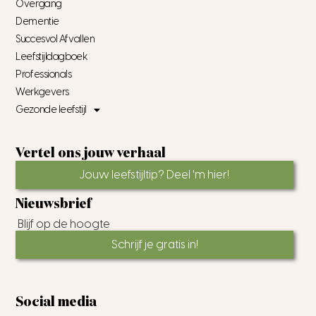
Overgang
Dementie
Succesvol Afvallen
Leefstijldagboek
Professionals
Werkgevers
Gezonde leefstijl
Vertel ons jouw verhaal
Jouw leefstijltip? Deel 'm hier!
Nieuwsbrief
Blijf op de hoogte
Schrijf je gratis in!
Social media