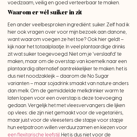
voedzaam, veilig en goed verteerbaar te maken.
Waarom er wél suiker in zit
Een ander veelbesproken ingrediënt: suiker. Zelf had ik
hier ook vragen over voor mijn bezoek aan danone,
want waarom voegen ze het toe? Ook hier geldt –
kijk naar het totaalplaatje. In veel plantaardige drinks
zit wat suiker toegevoegd. Niet om je ‘verslaafd’ te
maken, maar om de overstap van koemelk naar een
plantaardig alternatief aantrekkelijker te maken. het is
dus niet noodzakleijk – daarom de No Sugar
varianten – maar sojadrink smaakt van nature anders
dan melk. Om de gemiddelde melkdrinker warm te
laten lopen voor een overstap is deze toevoeging
gedaan. Vergelijk het met vleesvervangers die lijken
op vlees: die zijn niet gemaakt voor de vegetariërs,
maar juist voor de vleeseters die stapje voor stapje
hun eetpatroon willen verduurzamen en kiezen voor
een flexitarische leefstijl
. Het is dus niet voor de