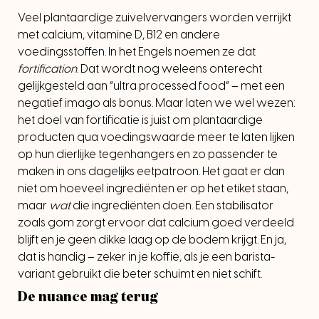
Veel plantaardige zuivelvervangers worden verrijkt
met calcium, vitamine D, B12 en andere
voedingsstoffen. In het Engels noemen ze dat
fortification
. Dat wordt nog weleens onterecht
gelijkgesteld aan “ultra processed food” – met een
negatief imago als bonus. Maar laten we wel wezen:
het doel van fortificatie is juist om plantaardige
producten qua voedingswaarde meer te laten lijken
op hun dierlijke tegenhangers en zo passender te
maken in ons dagelijks eetpatroon. Het gaat er dan
niet om hoeveel ingrediënten er op het etiket staan,
maar
wat
die ingrediënten doen. Een stabilisator
zoals gom zorgt ervoor dat calcium goed verdeeld
blijft en je geen dikke laag op de bodem krijgt. En ja,
dat is handig – zeker in je koffie, als je een barista-
variant gebruikt die beter schuimt en niet schift.
De nuance mag terug