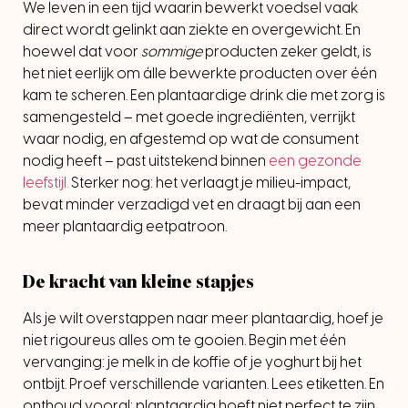
We leven in een tijd waarin bewerkt voedsel vaak
direct wordt gelinkt aan ziekte en overgewicht. En
hoewel dat voor
sommige
producten zeker geldt, is
het niet eerlijk om álle bewerkte producten over één
kam te scheren. Een plantaardige drink die met zorg is
samengesteld – met goede ingrediënten, verrijkt
waar nodig, en afgestemd op wat de consument
nodig heeft – past uitstekend binnen
een gezonde
leefstijl.
Sterker nog: het verlaagt je milieu-impact,
bevat minder verzadigd vet en draagt bij aan een
meer plantaardig eetpatroon.
De kracht van kleine stapjes
Als je wilt overstappen naar meer plantaardig, hoef je
niet rigoureus alles om te gooien. Begin met één
vervanging: je melk in de koffie of je yoghurt bij het
ontbijt. Proef verschillende varianten. Lees etiketten. En
onthoud vooral: plantaardig hoeft niet perfect te zijn