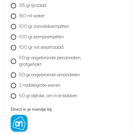
125
gr
lijnzaad
150
ml
water
100
gr
zonnebloempitten
100
gr
pompoenpitten
100
gr
wit sesamzaad
50
gr
ongebrande pecannoten,
grofgehakt
50
gr
ongebrande amandelen
2
middelgrote eieren
50
gr
olijfolie, om in te bakken
Direct in je mandje bij: