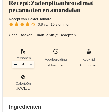
Recept: Zadenpittenbrood met
pecannoten en amandelen
Recept van Dokter Tamara
3.8
van
10
stemmen
Gang:
Boeken, lunch, ontbijt, Recepten
Personen
Voorbereiding
Kooktijd
–
+
30
minuten
40
minuten
Calorieën
300
kcal
Ingrediënten