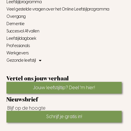
Leefstijlprogramma
Veel gestelde vragen over het Online Leefstijlprogramma
Overgang
Dementie
Succesvol Afvallen
Leefstijldagboek
Professionals
Werkgevers
Gezonde leefstijl
Vertel ons jouw verhaal
Jouw leefstijltip? Deel 'm hier!
Nieuwsbrief
Blijf op de hoogte
Schrijf je gratis in!