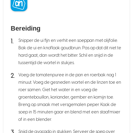
Bereiding
Snipper de ui fijn en verhit een soeppan met olijfolie.
Bak de ui en knoflook goudbruin. Pas op dat dit niet te
hard gaat, dan wordt het bitter. Schil en snijd in de
tussentijd de wortel in stukjes.
Voeg de tomatenpuree in de pan en roerbak nog 1
minuut. Voeg de gesneden wortel en de linzen toe en
roer samen. Giet het water in en voeg de
groentebouillon, koriander, gember en komijn toe.
Breng op smaak met versgemalen peper. Kook de
soep in 15 minuten gaar en blend met een staafmixer
of in een blender.
Snijd de avocado in stukken. Serveer de soep over