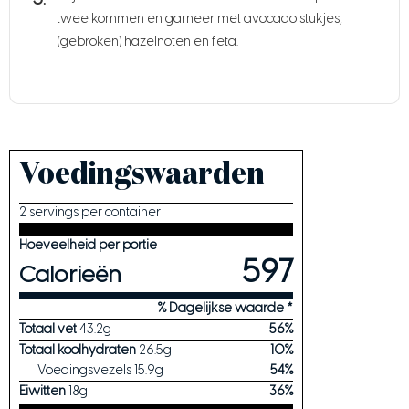
twee kommen en garneer met avocado stukjes,
(gebroken) hazelnoten en feta.
Voedingswaarden
2 servings per container
Hoeveelheid per portie
597
Calorieën
% Dagelijkse waarde *
Totaal vet
43.2
g
56
%
Totaal koolhydraten
26.5
g
10
%
Voedingsvezels
15.9
g
54
%
Eiwitten
18
g
36
%