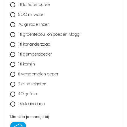
1
tl
tomatenpuree
500
ml
water
70
gr
rode linzen
1
tl
groentebouillon poeder
(Maggi)
1
tl
korianderzaad
1
tl
gemberpoeder
1
tl
komijn
tl
versgemalen peper
2
el
hazelnoten
40
gr
feta
1
stuk
avocado
Direct in je mandje bij: