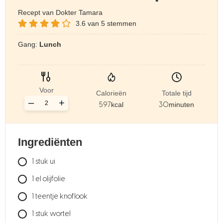
Recept van Dokter Tamara
3.6
van
5
stemmen
Gang:
Lunch
Voor
Calorieën
Totale tijd
–
+
597
kcal
30
minuten
Ingrediënten
1
stuk
ui
1
el
olijfolie
1
teentje
knoflook
1
stuk
wortel