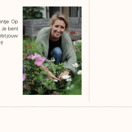
ntje. Op
 Je bent
hebt jouw
t!