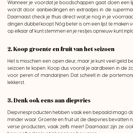
Wanneer je voordat je boodschappen gaat doen een lijs
wordt door aanbiedingen en extraatjes in de supermarkt
Daarnaast check je thuis direct wat je nog in je voorraa
dingen dubbel koopt. Nóg beter is om een lijst te maken 
op elkaar af kunt stemmen en je restjes opnieuw kunt inpl
2. Koop groente en fruit van het seizoen
Het is misschien een open deur, maar je kunt veel geld b
seizoen te kopen. Koop dus vooral je aardbeien in de z
voor peren of mandarijnen. Dat scheelt in de portemonn
lekkerst.
3. Denk ook eens aan diepvries
Diepvriesproducten hebben vaak een bepaald imago dat 
minder waar. Groente en fruit uit de diepvries bevatten 
verse producten, vaak zelfs meer! Daarnaast zijn ze o