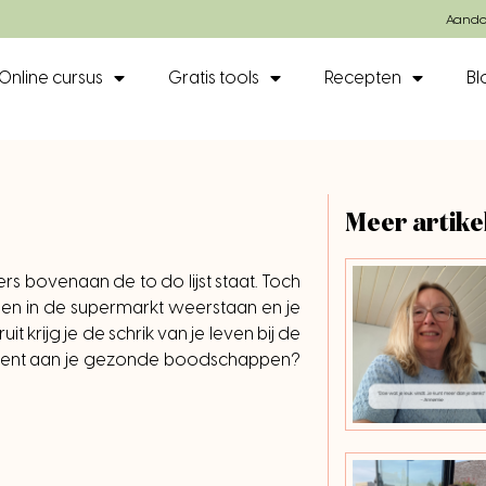
Aando
Online cursus
Gratis tools
Recepten
Bl
Meer artike
rs bovenaan de to do lijst staat. Toch
dingen in de supermarkt weerstaan en je
t krijg je de schrik van je leven bij de
t bent aan je gezonde boodschappen?