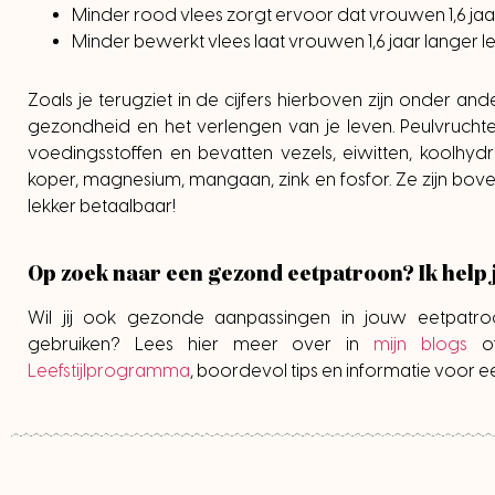
Minder rood vlees zorgt ervoor dat vrouwen 1,6 jaar
Minder bewerkt vlees laat vrouwen 1,6 jaar langer le
Zoals je terugziet in de cijfers hierboven zijn onder a
gezondheid en het verlengen van je leven. Peulvrucht
voedingsstoffen en bevatten vezels, eiwitten, koolhydrat
koper, magnesium, mangaan, zink en fosfor. Ze zijn bove
lekker betaalbaar!
Op zoek naar een gezond eetpatroon? Ik help 
Wil jij ook gezonde aanpassingen in jouw eetpatro
gebruiken? Lees hier meer over in
mijn blogs
of
Leefstijlprogramma
, boordevol tips en informatie voor ee