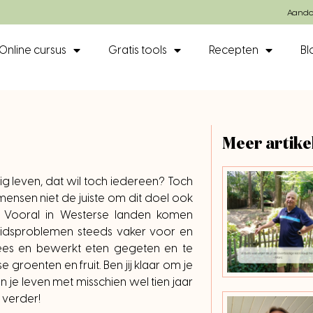
Aando
Online cursus
Gratis tools
Recepten
Bl
Meer artike
g leven, dat wil toch iedereen? Toch
mensen niet de juiste om dit doel ook
n. Vooral in Westerse landen komen
dsproblemen steeds vaker voor en
vlees en bewerkt eten gegeten en te
groenten en fruit. Ben jij klaar om je
 je leven met misschien wel tien jaar
 verder!