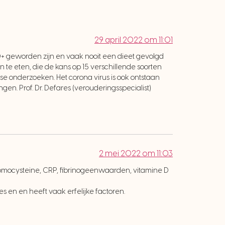
29 april 2022 om 11:01
 geworden zijn en vaak nooit een dieet gevolgd
 te eten, die de kans op 15 verschillende soorten
nse onderzoeken. Het corona virus is ook ontstaan
gen. Prof. Dr. Defares (verouderingsspecialist)
2 mei 2022 om 11:03
t homocysteine, CRP, fibrinogeenwaarden, vitamine D
s en en heeft vaak erfelijke factoren.