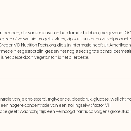
 hebben, die vaak mensen in hun familie hebben, die gezond 100+
en of zo weinig mogelijk vlees, kip,zout, suiker en zuivelproducten
eger MD Nutrition Facts. org. die zijn informatie heeft uit Amerikaa
ermede niet gestopt zijn, gezien het nog steeds grote aantal besmettin
is is het beste doch vegetarisch is het allerbeste.
trole van je cholesterol, triglyceride, bloeddruk, glucose, wellich
een hogere concentratie van een stollingseiwit factor VIII,
ie geeft waarschijnlijk een verhoogd hartrisico volgens grote studie