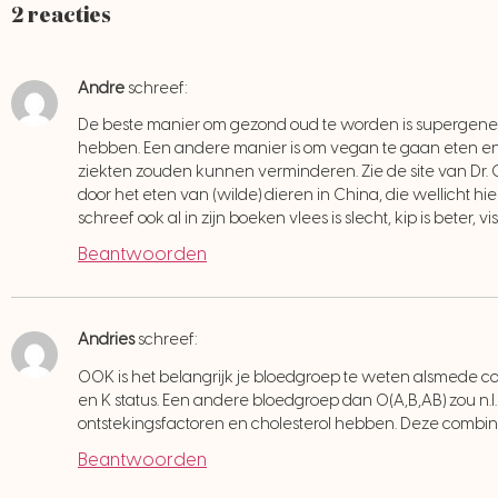
2 reacties
Andre
schreef:
De beste manier om gezond oud te worden is supergenen
hebben. Een andere manier is om vegan te gaan eten en ge
ziekten zouden kunnen verminderen. Zie de site van Dr. Gr
door het eten van (wilde) dieren in China, die wellicht hi
schreef ook al in zijn boeken vlees is slecht, kip is beter, v
Beantwoorden
Andries
schreef:
OOK is het belangrijk je bloedgroep te weten alsmede con
en K status. Een andere bloedgroep dan O(A,B,AB) zou n.l. 
ontstekingsfactoren en cholesterol hebben. Deze combinat
Beantwoorden