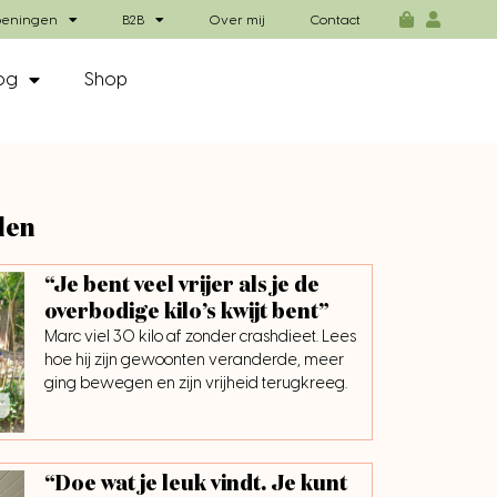
eningen
B2B
Over mij
Contact
og
Shop
len
“Je bent veel vrijer als je de
overbodige kilo’s kwijt bent”
Marc viel 30 kilo af zonder crashdieet. Lees
hoe hij zijn gewoonten veranderde, meer
ging bewegen en zijn vrijheid terugkreeg.
“Doe wat je leuk vindt. Je kunt