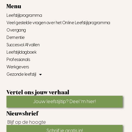
Menu
Leefstijlprogramma
Veel gestelde vragen over het Online Leefstijlprogramma
Overgang
Dementie
Succesvol Afvallen
Leefstijldagboek
Professionals
Werkgevers
Gezonde leefstijl
Vertel ons jouw verhaal
Jouw leefstijltip? Deel 'm hier!
Nieuwsbrief
Blijf op de hoogte
Schrijf je gratis in!