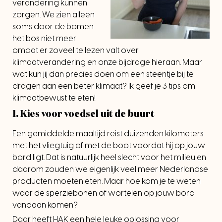
verandering kunnen
zorgen. We zien alleen
soms door de bomen
het bos niet meer
omdat er zoveel te lezen valt over
klimaatverandering en onze bijdrage hieraan. Maar
wat kun jij dan precies doen om een steentje bij te
dragen aan een beter klimaat? Ik geef je 3 tips om
klimaatbewust te eten!
1. Kies voor voedsel uit de buurt
Een gemiddelde maaltijd reist duizenden kilometers
met het vliegtuig of met de boot voordat hij op jouw
bord ligt. Dat is natuurlijk heel slecht voor het milieu en
daarom zouden we eigenlijk veel meer Nederlandse
producten moeten eten. Maar hoe kom je te weten
waar de sperziebonen of wortelen op jouw bord
vandaan komen?
Daar heeft HAK een hele leuke oplossing voor