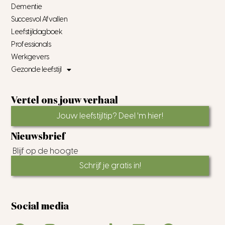
Dementie
Succesvol Afvallen
Leefstijldagboek
Professionals
Werkgevers
Gezonde leefstijl
Vertel ons jouw verhaal
Jouw leefstijltip? Deel 'm hier!
Nieuwsbrief
Blijf op de hoogte
Schrijf je gratis in!
Social media