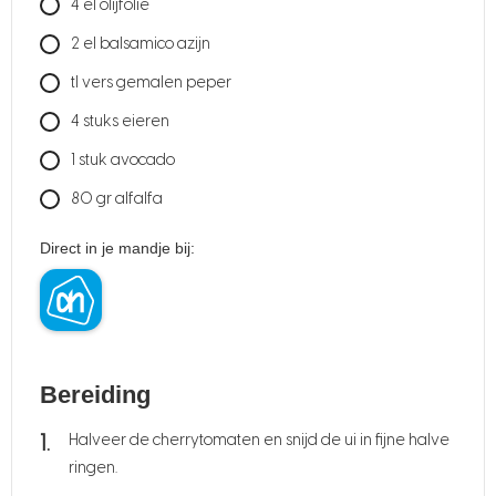
4
el
olijfolie
2
el
balsamico azijn
tl
vers gemalen peper
4
stuks
eieren
1
stuk
avocado
80
gr
alfalfa
Direct in je mandje bij:
Bereiding
Halveer de cherrytomaten en snijd de ui in fijne halve
ringen.