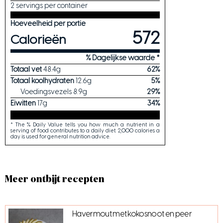
2 servings per container
Hoeveelheid per portie
572
Calorieën
% Dagelijkse waarde *
Totaal vet
48.4
g
62
%
Totaal koolhydraten
12.6
g
5
%
Voedingsvezels
8.9
g
29
%
Eiwitten
17
g
34
%
* The % Daily Value tells you how much a nutrient in a
serving of food contributes to a daily diet. 2,000 calories a
day is used for general nutrition advice.
Meer ontbijt recepten
Havermout met kokosnoot en peer