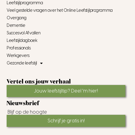
Leefstijlprogramma
Veel gestelde vragen over het Online Leefstijlprogramma
Overgang
Dementie
Succesvol Afvallen
Leefstijldagboek
Professionals
Werkgevers
Gezonde leefstijl
Vertel ons jouw verhaal
Jouw leefstijltip? Deel 'm hier!
Nieuwsbrief
Blijf op de hoogte
Schrijf je gratis in!