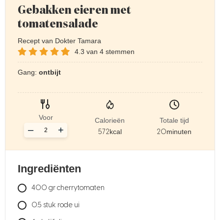
Gebakken eieren met
tomatensalade
Recept van Dokter Tamara
4.3
van
4
stemmen
Gang:
ontbijt
Voor
Calorieën
Totale tijd
–
+
572
kcal
20
minuten
Ingrediënten
400
gr
cherrytomaten
0.5
stuk
rode ui