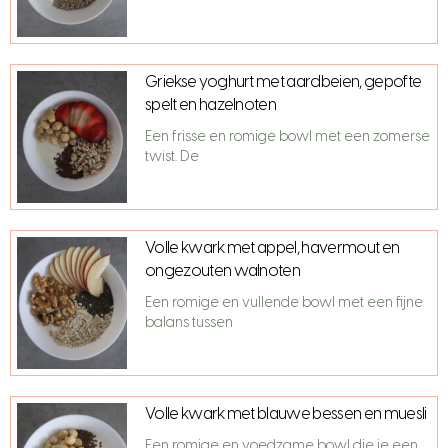
Griekse yoghurt met aardbeien, gepofte
spelt en hazelnoten
Een frisse en romige bowl met een zomerse
twist. De
Volle kwark met appel, havermout en
ongezouten walnoten
Een romige en vullende bowl met een fijne
balans tussen
Volle kwark met blauwe bessen en muesli
Een romige en voedzame bowl die je een