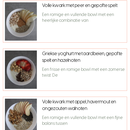
Volle kwark met peer en gepofte spelt
Een romige en vullende bowl met een
heerlijke combinatie van
Griekse yoghurt met aardbeien, gepofte
spelt en hazelnoten
Een frisse en romige bowl met een zomerse
twist. De
Volle kwark met appel, havermout en
ongezouten walnoten
Een romige en vullende bowl met een fijne
balans tussen