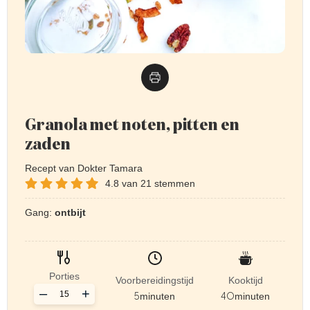
Granola met noten, pitten en
zaden
Recept van Dokter Tamara
4.8
van
21
stemmen
Gang:
ontbijt
Porties
Voorbereidingstijd
Kooktijd
–
+
5
minuten
40
minuten