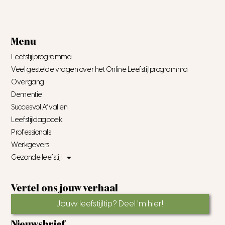
Menu
Leefstijlprogramma
Veel gestelde vragen over het Online Leefstijlprogramma
Overgang
Dementie
Succesvol Afvallen
Leefstijldagboek
Professionals
Werkgevers
Gezonde leefstijl
Vertel ons jouw verhaal
Jouw leefstijltip? Deel 'm hier!
Nieuwsbrief