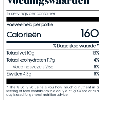
Voedingswaarden
15 servings per container
Hoeveelheid per portie
160
Calorieën
% Dagelijkse waarde *
Totaal vet
10
g
13
%
Totaal koolhydraten
11.7
g
4
%
Voedingsvezels
2.5
g
8
%
Eiwitten
4.3
g
8
%
* The % Daily Value tells you how much a nutrient in a
serving of food contributes to a daily diet. 2,000 calories a
day is used for general nutrition advice.