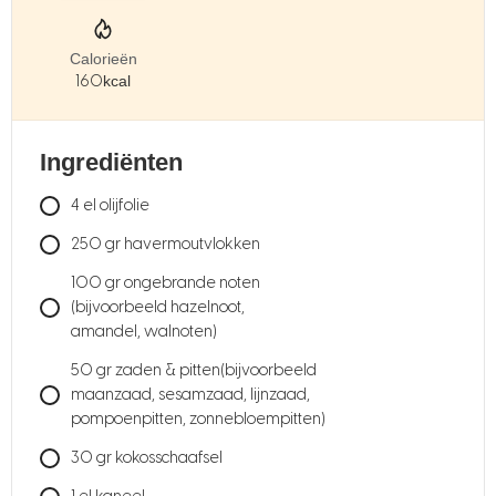
Calorieën
160
kcal
Ingrediënten
4
el
olijfolie
250
gr
havermoutvlokken
100
gr
ongebrande noten
(bijvoorbeeld hazelnoot,
amandel, walnoten)
50
gr
zaden & pitten(bijvoorbeeld
maanzaad, sesamzaad, lijnzaad,
pompoenpitten, zonnebloempitten)
30
gr
kokosschaafsel