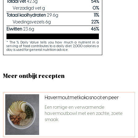
Totaal vet
42.3
g
54
%
Verzadigd vet
g
0
%
Totaal koolhydraten
29.6
g
11
%
Voedingsvezels
6
g
22
%
Eiwitten
23.6
g
46
%
* The % Daily Value tells you how much a nutrient in a
serving of food contributes to a daily diet. 2,000 calories a
day is used for general nutrition advice.
Meer ontbijt recepten
Havermout met kokosnoot en peer
Een romige en verwarmende
havermoutbowl met een zachte, zoete
smaak.