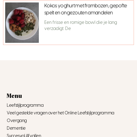
Kokos yoghurt met frambozen, gepofte
spelt en ongezouten amandelen
Een frisse en romige bowl die je lang
verzadigt. De
Menu
Leefstijlprogramma
Veel gestelde vragen over het Online Leefstijlprogramma
Overgang
Dementie
Succesvol Afvallen