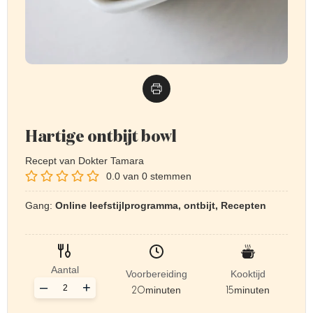
Hartige ontbijt bowl
Recept van Dokter Tamara
0.0
van
0
stemmen
Gang:
Online leefstijlprogramma, ontbijt, Recepten
Aantal
Voorbereiding
Kooktijd
–
+
20
minuten
15
minuten