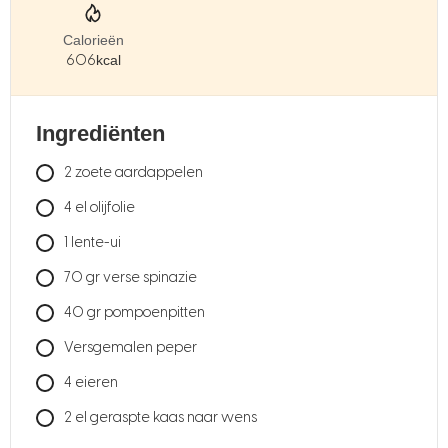
Calorieën
606
kcal
Ingrediënten
2
zoete aardappelen
4
el olijfolie
1
lente-ui
70
gr
verse spinazie
40
gr
pompoenpitten
Versgemalen peper
4
eieren
2
el geraspte kaas naar wens