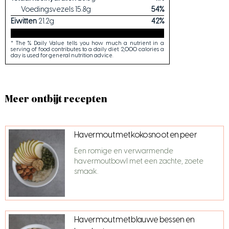
Voedingsvezels
15.8
g
54
%
Eiwitten
21.2
g
42
%
* The % Daily Value tells you how much a nutrient in a
serving of food contributes to a daily diet. 2,000 calories a
day is used for general nutrition advice.
Meer ontbijt recepten
Havermout met kokosnoot en peer
Een romige en verwarmende
havermoutbowl met een zachte, zoete
smaak.
Havermout met blauwe bessen en