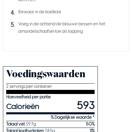
Bewaar in de koelkast.
Voeg in de ochtend de blauwe bessen en het
amandelschaafsel toe als topping.
Voedingswaarden
2 servings per container
Hoeveelheid per portie
593
Calorieën
% Dagelijkse waarde *
Totaal vet
39.7
g
50
%
Totaal koolhydraten
28.5
g
11
%