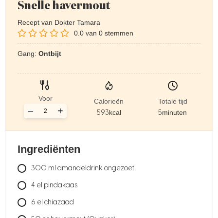
Snelle havermout
Recept van Dokter Tamara
0.0
van
0
stemmen
Gang:
Ontbijt
Voor
Calorieën
Totale tijd
–
+
593
kcal
5
minuten
Ingrediënten
300
ml
amandeldrink ongezoet
4
el
pindakaas
6
el
chiazaad