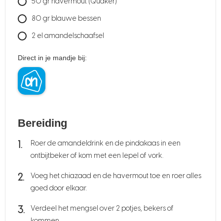
50
gr
havermout
(Quaker)
80
gr
blauwe bessen
2
el
amandelschaafsel
Direct in je mandje bij:
Bereiding
Roer de amandeldrink en de pindakaas in een
ontbijtbeker of kom met een lepel of vork.
Voeg het chiazaad en de havermout toe en roer alles
goed door elkaar.
Verdeel het mengsel over 2 potjes, bekers of
kommen.