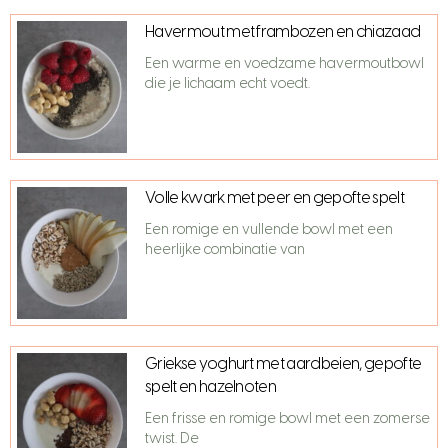
Havermout met frambozen en chiazaad
Een warme en voedzame havermoutbowl
die je lichaam echt voedt.
Volle kwark met peer en gepofte spelt
Een romige en vullende bowl met een
heerlijke combinatie van
Griekse yoghurt met aardbeien, gepofte
spelt en hazelnoten
Een frisse en romige bowl met een zomerse
twist. De